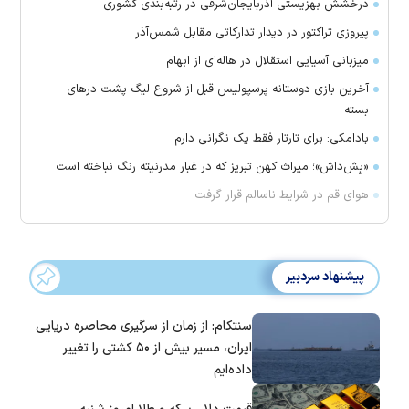
درخشش بهزیستی آذربایجان‌شرقی در رتبه‌بندی کشوری
پیروزی تراکتور در دیدار تدارکاتی مقابل شمس‌آذر
میزبانی آسیایی استقلال در هاله‌ای از ابهام
آخرین بازی دوستانه پرسپولیس قبل از شروع لیگ پشت در‌های
بسته
بادامکی: برای تارتار فقط یک نگرانی دارم
«بِش‌داش»؛ میراث کهن تبریز که در غبار مدرنیته رنگ نباخته است
هوای قم در شرایط ناسالم قرار گرفت
پیشنهاد سردبیر
سنتکام: از زمان از سرگیری محاصره دریایی
ایران، مسیر بیش از ۵۰ کشتی را تغییر
داده‌ایم