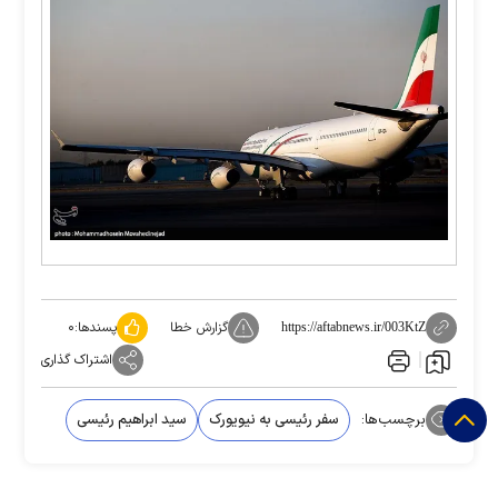
گزارش خطا
پسندها:
۰
https://aftabnews.ir/003KtZ
اشتراک گذاری
برچسب‌ها:
سفر رئیسی به نیویورک
سید ابراهیم رئیسی