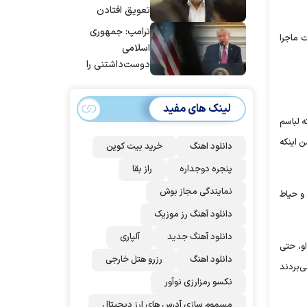
تعویق افتادن
پاسخ به حمله
ترامپ: جمهوری
یت ماجرا
عربستان و آمریکا
اسلامی
شد
دوست‌داشتنی را
حسابی می‌کوبیم |
برای بزرگ‌ترین
لینک های مفید
حمله آماده بودیم
ید من بروم. من که لباسم
| غنائم از آنِ فاتح
 اینکه
است، درست
دانلود اهنگ
خرید بیت کوین
است؟
پنجره دوجداره
راز بقا
نمایندگی مجاز بوش
و حیاط
دانلود آهنگ رز‌ موزیک
دانلود آهنگ جدید
آلپاری
و، حتی
دانلود اهنگ
رزرو هتل خارجی
ی‌بردند
نکسو رمزارزی نوآور
مسموم سازی آدرس های ارز دیجیتال