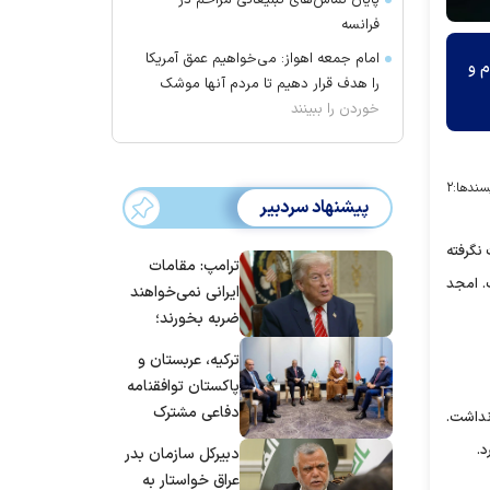
پایان تماس‌های تبلیغاتی مزاحم در
فرانسه
امام جمعه اهواز: می‌خواهیم عمق آمریکا
م و
را هدف قرار دهیم تا مردم آنها موشک
خوردن را ببینند
سندها:
۲
پیشنهاد سردبیر
نگرفته
ترامپ: مقامات
. امجد
ایرانی نمی‌خواهند
ضربه بخورند؛
می‌خواهند به
ترکیه، عربستان و
توافق برسند
پاکستان توافقنامه
دفاعی مشترک
ی نداشت.
امضا می‌کنند
د.
دبیرکل سازمان بدر
عراق خواستار به