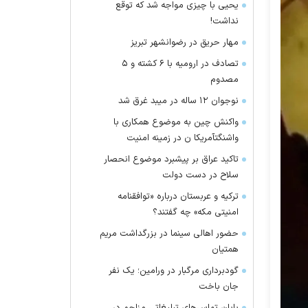
یحیی با چیزی مواجه شد که توقع
نداشت!
مهار حریق در رضوانشهر تبریز
تصادف در ارومیه با ۶ کشته و ۵
مصدوم
نوجوان ۱۲ ساله در میبد غرق شد
واکنش چین به موضوع همکاری با
واشنگتآمریکا ن در زمینه امنیت
تاکید عراق بر پیشبرد موضوع انحصار
سلاح در دست دولت
ترکیه و عربستان درباره «توافقنامه
امنیتی مکه» چه گفتند؟
حضور اهالی سینما در بزرگداشت مریم
همتیان
گودبرداری مرگبار در ورامین؛ یک نفر
جان باخت