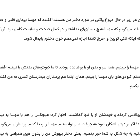
هر روز در حال دروغ‌پراکنی در مورد دختر من هستند! گفتند که مهسا بیماری قلبی و ص
ل او را بزرگ کردم با صدای بلند می‌گویم که مهسا هیچ بیماری‌ای نداشته و در کمال صحت و سلامت کامل بود. 
 اینکه الکی توبیخ و اخراج کنند! اجازه نمی‌دهم خون دخترم پایمال شود.
مهسا را ببینیم. همه سر و بدن او را پوشانده بودند تا ما کبودی‌های بدنش را نبینیم! ف
نستم کبودی‌های پای مهسا را ببینم. همان ابتدا هم پرستاران بیمارستان کسری به من گفتن
بکنیم.
بولانس کردند و خودشان او را تنها گذاشتند، اظهار کرد: هیچکس را هم با مهسا به بیم
! اگر برادرش اشکان نبود هیچوقت نمی‌توانستیم مهسا را پیدا کنیم. پرستاران می‌گوی
تیم به چه شکل به شما خبر بدهیم. یعنی دختر بیهوش من را بدون هیچ همراهی به بیم