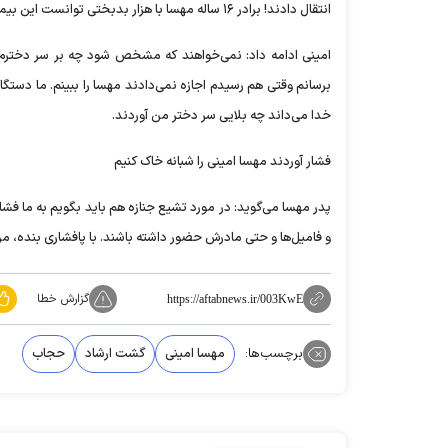
انتقال دادند! برادر ۱۶ ساله مهسا با هزار بدبختی توانست این بیمارستان را پیدا کند، چون اشکان اولین بارش بود که به تهران آمده بود و اصلا آنجا را بلد نبود.
امینی ادامه داد: نمی‌خواهند که مشخص شود چه بر سر دخترم آ
برسانم وقتی هم رسیدم اجازه نمی‌دادند مهسا را ببینم. ما دستگا
خدا می‌داند چه بلایی سر دختر من آوردند.
فشار آوردند مهسا امینی را شبانه خاک کنیم
پدر مهسا می‌گوید: در مورد تشیع جنازه هم باید بگویم به ما فشا
و فامیل‌ها و حتی مادرش حضور داشته باشند. با پافشاری بنده، مراسم تدفی
گزارش خطا
https://aftabnews.ir/003KwE
برچسب‌ها:
مهسا امینی
گشت ارشاد
حجاب