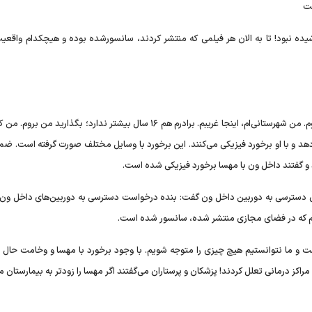
ست
ه هم به اندازه مهسا پوشیده نبود! تا به الان هر فیلمی که منتشر کردند، سانسورشده بوده و هیچکدام واقع
او ادامه داد: مهسا به ماموران گفته بود تو را خدا بگذارید من بروم. من شهرستانی‌ام، اینجا غریبم. برادرم هم ۱۶ سال بیشتر ندارد؛ بگذار
د و با او برخورد فیزیکی می‌کنند. این برخورد با وسایل مختلف صورت گرفته است. ضمن
 و گفتند داخل ون با مهسا برخورد فیزیکی شده است.
 دسترسی به دوربین داخل ون گفت: بنده درخواست دسترسی به دوربین‌های داخل ون 
ی هم که در فضای مجازی منتشر شده، سانسور شده است.
ست و ما نتوانستیم هیچ چیزی را متوجه شویم. با وجود برخورد با مهسا و وخامت حال ا
 مراکز درمانی تعلل کردند! پزشکان و پرستاران می‌گفتند اگر مهسا را زودتر به بیمارستان م