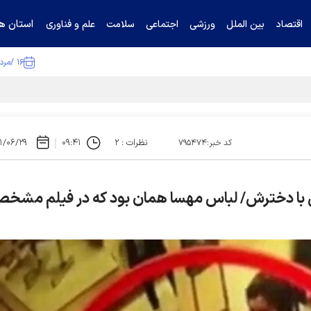
استان ها
اقتصاد
بین الملل
ورزشی
اجتماعی
سلامت
علم و فناوری
۱۶ /مرداد /۱۴۰۵
ا تکذیب کرد
نظرات : ۲
۰۹:۴۱
۱/۰۶/۲۹
کد خبر:۷۹۵۴۷۴
کی با دخترش/ لباس مهسا همان بود که در فیلم مشخ