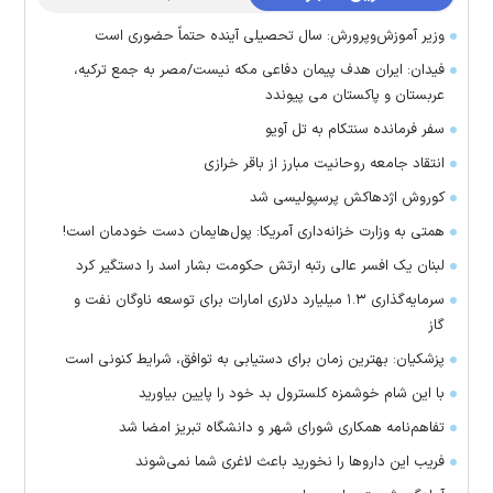
وزیر آموزش‌وپرورش: سال تحصیلی آینده حتماً حضوری است
فیدان: ایران هدف پیمان دفاعی مکه نیست/مصر به جمع ترکیه،
عربستان و پاکستان می پیوندد
سفر فرمانده سنتکام به تل آویو
انتقاد جامعه روحانیت مبارز از باقر خرازی
کوروش اژدهاکش پرسپولیسی شد
همتی به وزارت خزانه‌داری آمریکا: پول‌هایمان دست خودمان است!
لبنان یک افسر عالی رتبه ارتش حکومت بشار اسد را دستگیر کرد
سرمایه‌گذاری ۱.۳ میلیارد دلاری امارات برای توسعه ناوگان نفت و
گاز
پزشکیان: بهترین زمان برای دستیابی به توافق، شرایط کنونی است
با این شام خوشمزه کلسترول بد خود را پایین بیاورید
تفاهم‌نامه همکاری شورای شهر و دانشگاه تبریز امضا شد
فریب این دارو‌ها را نخورید باعث لاغری شما نمی‌شوند