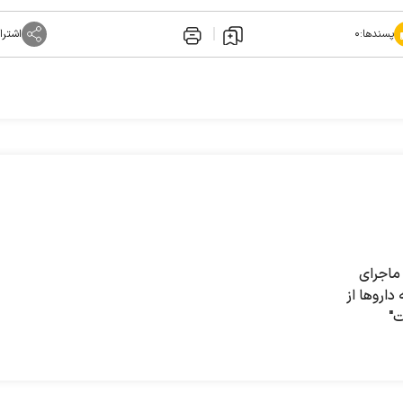
پسندها:
۰
اشترا
 بیماران SMA؛ ماجرای
ی ۶ ماهه داروها از
ت"
ر میان