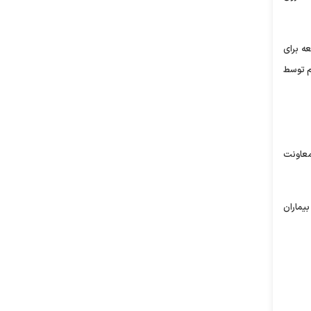
عه برای
م هم توسط
معاونت
و به بیماران