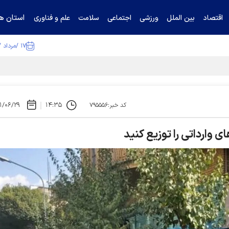
استان ها
اقتصاد
بین الملل
ورزشی
اجتماعی
سلامت
علم و فناوری
۱۷ /مرداد /۱۴۰۵
ا تکذیب کرد
۱/۰۶/۲۹
۱۴:۳۵
کد خبر:۷۹۵۵۵۶