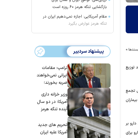
ای‌بی‌سی: توافق ایران و عمان برای
بازگشایی تنگه هرمز ۶۰ روزه است
مقام آمریکایی: اجازه نمی‌دهیم ایران در
تنگه هرمز عوارض بگیرد
سندها:
۰
پیشنهاد سردبیر
در روند توزیع
ترامپ: مقامات
ایرانی نمی‌خواهند
ضربه بخورند؛
می‌خواهند به
قابل مجلس شورای اسلامی تجمع
وزیر خزانه داری
توافق برسند
یماران
آمریکا: در دو سال
آینده تنگه هرمز
بی‌اهمیت خواهد
ارو بر
شد
تحریم های جدید
آمریکا علیه ایران
و برای