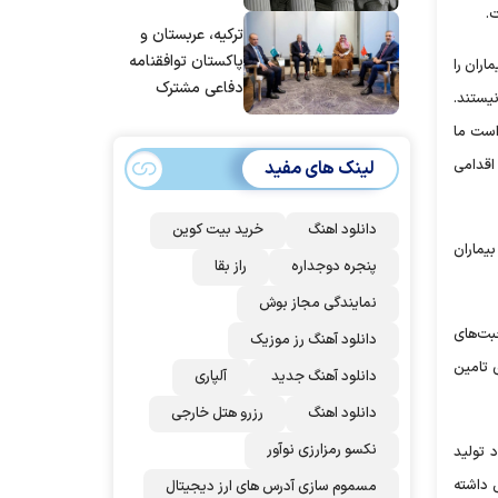
ترکیه، عربستان و
پاکستان توافقنامه
د که به دلیل مشکلات مالی تنها توانایی تهیه دارو برای ۳۰۰ نفر از بیماران را
دفاعی مشترک
 کاندید دارو نیستند.
امضا می‌کنند
 نفر آن‌ها وجود دارد. درخواست ما
اقدامی
لینک های مفید
دانلود اهنگ
خرید بیت کوین
یماران
پنجره دوجداره
راز بقا
نمایندگی مجاز بوش
حبت‌های
دانلود آهنگ رز‌ موزیک
 هم برای تامین
دانلود آهنگ جدید
آلپاری
دانلود اهنگ
رزرو هتل خارجی
نکسو رمزارزی نوآور
 تولید
 داشته
مسموم سازی آدرس های ارز دیجیتال