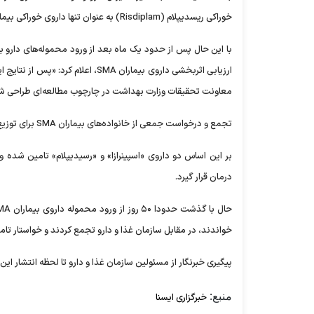
خوراکی ریسدیپلام (Risdiplam) به عنوان تنها داروی خوراکی بیماران SMA تامین شده است.»
با این حال پس از حدود یک ماه بعد از ورود محموله‌های دارو به 
ارزیابی اثربخشی داروی بیماران SMA
معاونت تحقیقات وزارت بهداشت در چارچوب مطالعه‌ای طراحی ش
تجمع و درخواست جمعی از خانواده‌های بیماران SMA برای توزیع دارو‌های وارداتی
بر این اساس دو داروی «اسپینرازا» و «رسیدیپلام» تامین شده
درمان قرار گیرد.
خواندند، در مقابل سازمان غذا و دارو تجمع کردند و خواستار تامین به موقع
پیگیری خبرنگار از مسئولین سازمان غذا و دارو تا لحظه انتشار این
منبع:
خبرگزاری ایسنا