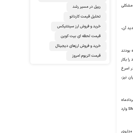
یگر مشکلی
ریپل در مسیر رشد
تحلیل قیمت کاردانو
خرید و فروش ارز سینتتیکس
دید آن،
قیمت لحظه ای بیت کوین
خرید و فروش ارزهای دیجیتال
 دارو ترتیب داده بودند
قیمت اتریوم امروز
یماران خاص مانند بیماران SMA تمام توان خود را بکار
رد نیاز بیماران در اسرع
ن نیز،
دادماه
سال جاری از ورود اولین محموله داروی بیماران SMA به کشور خبر داد و براین اساس داروی «اسپینرازا» به عنوان اولین داروی تامین شده بیماران SMA وارد
ور خبر داد و اعلام کرد: «داروی