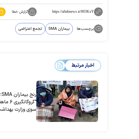
گزارش خطا
https://aftabnews.ir/003KxY
برچسب‌ها:
بیماران SMA
تجمع اعتراضی
اخبار مرتبط
رنج
"گروگانگیر
سوی وزارت بهداش
چیست؟ پای رانت د
است؟