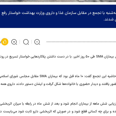
SM پیش از ظهر امروز سه‌شنبه با تجمع در مقابل سازمان غذا و داروی وزارت بهداشت خواستار رفع
ن شدند.
پ
این افراد بااشاره به ورود محموله دارویی بیماران SMA طی ۵۰ روز اخیر، با در دست داشتن پلاکارد‌هایی خواستار تسریع 
سعید اعظمیان _ مدیرعامل انجمن اس ام‌ای ایران (SMA) در حاشیه این تجمع گفت: ۱۰ ماه قبل بود که بیماران SMA م
ر یافتند و دیدار حضوری با خانواده‌ها شکل گرفت و ایشان دستور دادند داروی همه ب
یابی شش ماهه از بیماران انجام شود و بعد از شش ماه در رابطه با میزان اثربخشی د
وده و برای چه کسانی قطع شود و در صورتی که اثربخشی دارو ثابت شود می‌بایست دار