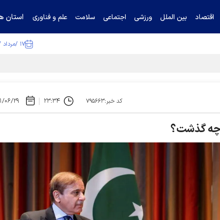
استان ها
اقتصاد
بین الملل
ورزشی
اجتماعی
سلامت
علم و فناوری
۱۷ /مرداد /۱۴۰۵
ا تکذیب کرد
۱/۰۶/۲۹
۲۳:۳۴
کد خبر:۷۹۵۶۶۳
ن چه گذشت؟