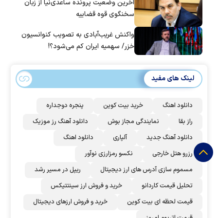
آخرین وضعیت پرونده ساعدی‌نیا از زبان
سخنگوی قوه قضاییه
واکنش غریب‌آبادی به تصویب کنوانسیون
خزر/ سهمیه ایران کم می‌شود؟!
لینک های مفید
دانلود اهنگ
خرید بیت کوین
پنجره دوجداره
راز بقا
نمایندگی مجاز بوش
دانلود آهنگ رز‌ موزیک
دانلود آهنگ جدید
آلپاری
دانلود اهنگ
رزرو هتل خارجی
نکسو رمزارزی نوآور
مسموم سازی آدرس های ارز دیجیتال
ریپل در مسیر رشد
تحلیل قیمت کاردانو
خرید و فروش ارز سینتتیکس
قیمت لحظه ای بیت کوین
خرید و فروش ارزهای دیجیتال