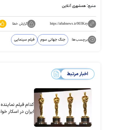
منبع:
همشهری آنلاین
گزارش خطا
https://aftabnews.ir/003Kzy
برچسب‌ها:
جنگ جهانی سوم
فیلم سینمایی
اخبار مرتبط
کدام فیلم نماینده
ایران در اسکار خوا