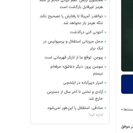
سخنگوی ارتش: نظم ایرانی حاکم بر تنگه
هرمز غیرقابل بازگشت است
ذوالقدر: آمریکا تا رفتارش را تصحیح نکند
تنگه هرمز باز نخواهد شد
آنتونی کنی درگذشت
محل میزبانی استقلال و پرسپولیس در
لیگ برتر
پیوس: توقع ما از تارتار قهرمانی است
سوسن پرور: دیگر «عاشق» حرفه‌ام
نیستم
اسرار «پیرآباد» در ایلخچی
آزادی و تختی تا آخر سال از دسترس
خارج شد
صادقی: استقلال را این‌طور نمی‌شود
سندها:
۰
اداره کرد!
 که پیشتر موفق