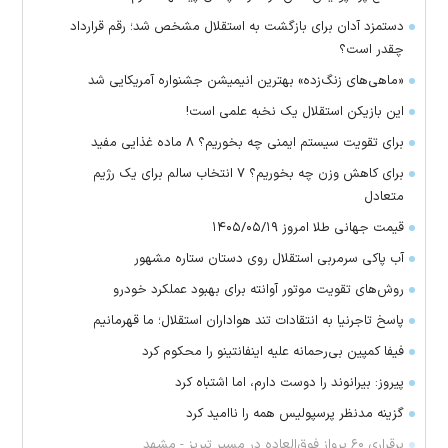
دستمزد آدان برای بازگشت به استقلال مشخص شد؛ رقم قرارداد
چقدر است؟
«ماهی‌های زنگ‌زده» بهترین انیمیشن جشنواره آمریکایی شد
این بازیکن استقلال یک نخبه علمی است!
برای تقویت سیستم ایمنی چه بخوریم؟ ۸ ماده غذایی مفید
برای کاهش وزن چه بخوریم؟ ۷ انتخاب سالم برای یک رژیم
متعادل
قیمت جهانی طلا امروز ۱۴۰۵/۰۵/۱۹
آب پاکی سرمربی استقلال روی دستان ستاره مشهور
روش‌های تقویت موتور آوانته برای بهبود عملکرد خودرو
پاسخ تاجرنیا به انتقادات تند هواداران استقلال؛ ما قهرمانیم
فیفا کمپین بی‌رحمانه علیه اینفانتینو را محکوم کرد
پیروز: بیرانوند را دوست دارم، اما اشتباه کرد
گزینه مدنظر پرسپولیس همه را ناامید کرد
برقراری ۶۰ پرواز فوق‌العاده در مسیر تبریز - مشهد