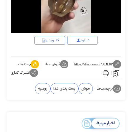
Video
دانلود
کد ویدیو
گزارش خطا
پسندها:
۰
https://aftabnews.ir/003L0P
اشتراک گذاری
برچسب‌ها:
موش
بسته‌بندی غذا
روسیه
اخبار مرتبط