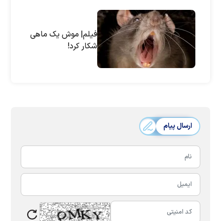
فیلم| موش یک ماهی
شکار کرد!
ارسال پیام