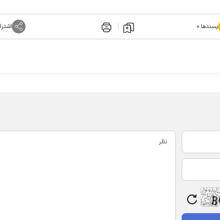
پسندها:
۰
اشترا