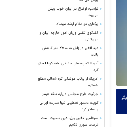
پیش می‌آمد
ترامپ: اوضاع در ایران خوب پیش
می‌رود
برکناری دو مقام ارشد موساد
گفتگوی تلفنی وزرای امور خارجه ایران و
موریتانی
دید افقی در زابل به ۲۵۰۰ متر کاهش
یافت
آمریکا تحریم‌های جدیدی علیه کوبا اعمال
کرد
آمریکا: از پرتاب موشکی کره شمالی مطلع
هستیم
جزئیات طرح مجلس درباره تنگه هرمز
گر
کویت دستور تعطیلی تنها مدرسه ایرانی
را صادر کرد
ضرغامی: تغییر ریل، عین بصیرت است.
فرصت سوزی نکنیم