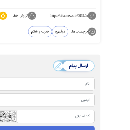
گزارش خطا
https://aftabnews.ir/003L0a
برچسب‌ها:
درگیری
ضرب و شتم
ارسال پیام