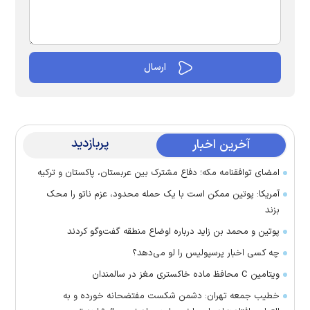
پربازدید
آخرین اخبار
امضای توافقنامه مکه؛ دفاع مشترک بین عربستان، پاکستان و ترکیه
آمریکا: پوتین ممکن است با یک حمله محدود، عزم ناتو را محک
بزند
پوتین و محمد بن زاید درباره اوضاع منطقه گفت‌وگو کردند
چه کسی اخبار پرسپولیس را لو می‌دهد؟
ویتامین C محافظ ماده خاکستری مغز در سالمندان
خطیب جمعه تهران: دشمن شکست مفتضحانه خورده و به