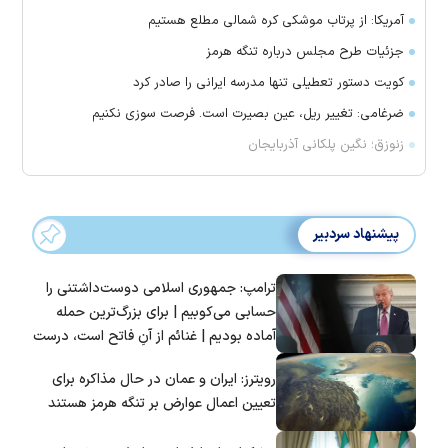
آمریکا: از پرتاب موشکی کره شمالی مطلع هستیم
جزئیات طرح مجلس درباره تنگه هرمز
کویت دستور تعطیلی تنها مدرسه ایرانی را صادر کرد
ضرغامی: تغییر ریل، عین بصیرت است. فرصت سوزی نکنیم
زنوزق؛ نگین پلکانی آذربایجان
پیشنهاد سردبیر
ترامپ: جمهوری اسلامی دوست‌داشتنی را
حسابی می‌کوبیم | برای بزرگ‌ترین حمله
آماده بودیم | غنائم از آنِ فاتح است، درست
است؟
رویترز: ایران و عمان در حال مذاکره برای
تعیین اعمال عوارض بر تنگه هرمز هستند