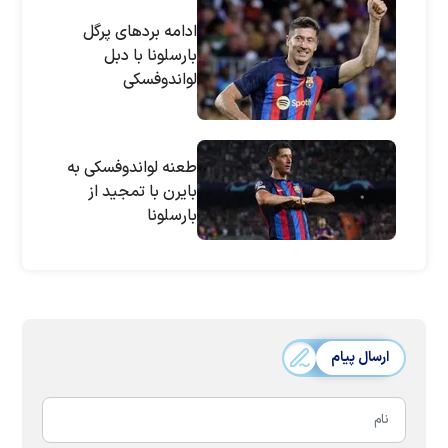
ادامه برد‌های پرگل
بارسلونا با دبل
لواندوفسکی
طعنه لواندوفسکی به
بایرن با تمجید از
بارسلونا
ارسال پیام