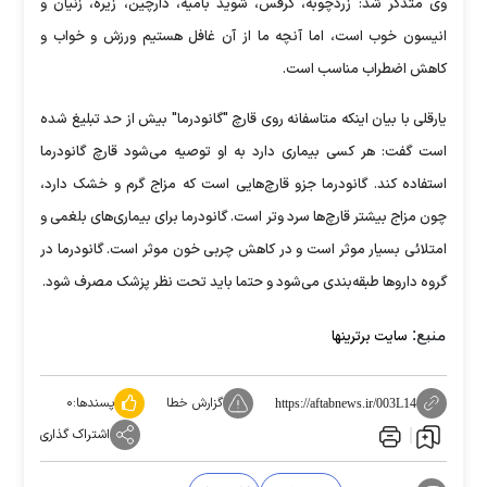
وی متذکر شد: زردچوبه، کرفس، شوید بامیه، دارچین، زیره، زنیان و
انیسون خوب است، اما آنچه ما از آن غافل هستیم ورزش و خواب و
کاهش اضطراب مناسب است.
یارقلی با بیان اینکه متاسفانه روی قارچ "گانودرما" بیش از حد تبلیغ شده
است گفت: هر کسی بیماری دارد به او توصیه می‌شود قارچ گانودرما
استفاده کند. گانودرما جزو قارچ‌هایی است که مزاج گرم و خشک دارد،
چون مزاج بیشتر قارچ‌ها سرد و‌تر است. گانودرما برای بیماری‌های بلغمی و
امتلائی بسیار موثر است و در کاهش چربی خون موثر است. گانودرما در
گروه دارو‌ها طبقه‌بندی می‌شود و حتما باید تحت نظر پزشک مصرف شود.
منبع:
سایت برترینها
گزارش خطا
پسندها:
۰
https://aftabnews.ir/003L14
اشتراک گذاری