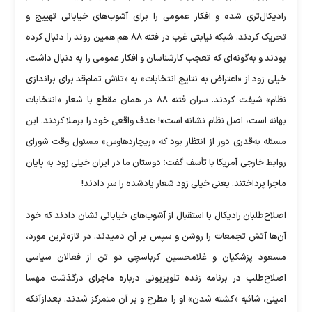
رادیکال‌تری شده و افکار عمومی را برای آشوب‌های خیابانی تهییج و
تحریک کردند. شبکه نیابتی غرب در فتنه ۸۸ هم همین روند را دنبال کرده
بودند و به‌گونه‌ای که تعجب کارشناسان و افکار عمومی را به دنبال داشت،
خیلی زود از «اعتراض به نتایج انتخابات» به «تلاش تمام‌قد برای براندازی
نظام» شیفت کردند. سران فتنه ۸۸ در همان مقطع با شعار «انتخابات
بهانه است، اصل نظام نشانه است»! هدف واقعی خود را برملا کردند. این
مسئله به‌قدری دور از انتظار بود که «ریچارد‌هاوس» مسئول وقت شورای
روابط خارجی آمریکا با تأسف گفت؛ دوستان ما در ایران خیلی زود به پایان
ماجرا پرداختند. یعنی خیلی زود شعار یادشده را سر دادند!
اصلاح‌طلبان رادیکال با استقبال از آشوب‌های خیابانی نشان دادند که خود
آن‌ها آتش تجمعات را روشن و سپس بر آن دمیدند. در تازه‌ترین مورد،
مسعود پزشکیان و غلامحسین کرباسچی دو تن از فعالان سیاسی
اصلاح‌طلب در برنامه زنده تلویزیونی درباره ماجرای درگذشت مهسا
امینی، شائبه «کشته شدن» او را مطرح و بر آن متمرکز شدند. بعدازآنکه