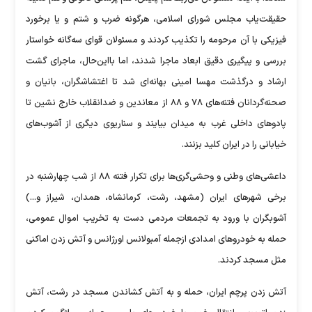
حقیقت‌یاب مجلس شورای اسلامی، هرگونه ضرب و شتم و یا برخورد
فیزیکی با آن مرحومه را تکذیب کردند و مسئولان قوای سه‌گانه خواستار
بررسی و پیگیری دقیق ابعاد ماجرا شدند، اما بااین‌حال، ماجرای گشت
ارشاد و درگذشت مهسا امینی بهانه‌ای شد تا اغتشاشگران، بانیان و
صحنه‌گردانان فتنه‌های ۷۸ و ۸۸ از معاندین و ضدانقلاب خارج نشین تا
پادو‌های داخلی غرب به میدان بیایند و سناریوی دیگری از آشوب‌های
خیابانی را در ایران کلید بزنند.
داعشی‌های وطنی و وحشی‌گری‌ها برای تکرار فتنه ۸۸ از شب چهارشنبه در
برخی شهر‌های ایران (مشهد، رشت، کرمانشاه، همدان، شیراز و...)
آشوبگران با ورود به تجمعات مردمی دست به تخریب اموال عمومی،
حمله به خودرو‌های امدادی ازجمله آمبولانس اورژانس و آتش زدن اماکنی
مثل مسجد کردند.
آتش زدن پرچم ایران، حمله و به آتش کشاندن مسجد در رشت، آتش