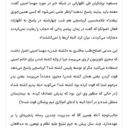
مسعود پزشکیان طی اظهاراتی در شبکه خبر در مورد مهسا امینی گفت:
«همه باید بیایند پاسخ بدهند! ازنظر علمی نمی‌شود که کسی همین‌جوری
بیفتد!» غلامحسین کرباسچی هم شب چهارشنبه در پاسخ به اظهارات
فعال اصولگرا که گفت در زمان پیامبر زنانی که حجاب را رعایت نمی‌کردند
مجازات می‌کردند، بیان کرد: البته آن‌ها را نمی‌کشتند!»
این مدعی اصلاح‌طلب به‌قدری به «کشته شدن» مهسا امینی اصرار داشت
که مجری تلویزیون از وی می‌پرسد چرا از واژه کشته شدن برای خانم امینی
استفاده می‌کنید مگر او توسط پلیس کشته شد؟ کرباسچی پاسخ می‌دهد
فوت کردن یعنی همان کشته شدن! مجری مجدداً می‌پرسد یعنی پدر
مرحوم شما که فوت کرده بود کشته شد؟ می‌گوید «بله پدرم کشته شد!»
(در حالی که منظور وی این بود که پدرش تصادف کرده، به بیمارستان
منتقل شده و در آنجا البته با ادعای کم‌کاری تیم پزشکان فوت شده!)
جالب‌توجه آنکه همین آقا که مدیریت چندین رسانه زنجیره‌ای را بر
عهده‌دارد، چند سال پیش به جرم تبلیغ علیه نظام و توهین به مدافعان