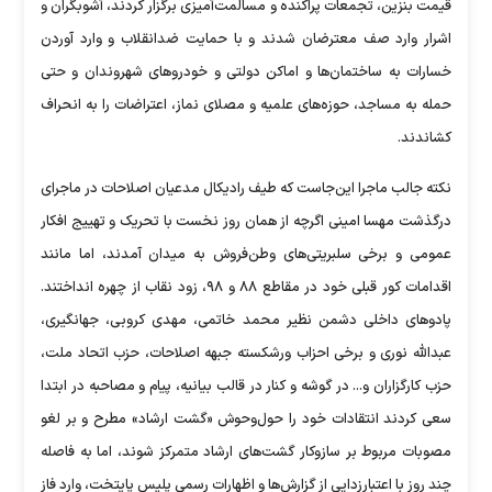
قیمت بنزین، تجمعات پراکنده و مسالمت‌آمیزی برگزار کردند، آشوبگران و
اشرار وارد صف معترضان شدند و با حمایت ضدانقلاب و وارد آوردن
خسارات به ساختمان‌ها و اماکن دولتی و خودرو‌های شهروندان و حتی
حمله به مساجد، حوزه‌های علمیه و مصلای نماز، اعتراضات را به انحراف
کشاندند.
نکته جالب ماجرا این‌جاست که طیف رادیکال مدعیان اصلاحات در ماجرای
درگذشت مهسا امینی اگرچه از همان روز نخست با تحریک و تهییج افکار
عمومی و برخی سلبریتی‌های وطن‌فروش به میدان آمدند، اما مانند
اقدامات کور قبلی خود در مقاطع ۸۸ و ۹۸، زود نقاب از چهره انداختند.
پادو‌های داخلی دشمن نظیر محمد خاتمی، مهدی کروبی، جهانگیری،
عبدالله نوری و برخی احزاب ورشکسته جبهه اصلاحات، حزب اتحاد ملت،
حزب کارگزاران و... در گوشه و کنار در قالب بیانیه، پیام و مصاحبه در ابتدا
سعی کردند انتقادات خود را حول‌وحوش «گشت ارشاد» مطرح و بر لغو
مصوبات مربوط بر سازوکار گشت‌های ارشاد متمرکز شوند، اما به فاصله
چند روز با اعتبارزدایی از گزارش‌ها و اظهارات رسمی پلیس پایتخت، وارد فاز