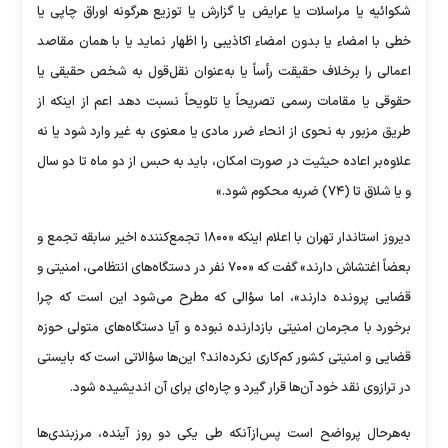
شکوائیه یا مراسلات یا عرایض یا گزارش یا توزیع هرگونه اوراق چاپی یا
خطی با امضاء یا بدون امضاء اکاذیبی را اظهار نماید یا با همان مقاصد
اعمالی را برخلاف حقیقت رأساً یا به‌عنوان نقل‌قول به شخص حقیقی یا
حقوقی یا مقامات رسمی تصریحاً یا تلویحاً نسبت دهد اعم از اینکه از
طریق مزبور به نحوی از انحاء ضرر مادی یا معنوی به غیر وارد شود یا نه
علاوه‌بر اعاده حیثیت در صورت امکان، باید به حبس از دو ماه تا دو سال
و یا شلاق تا (۷۴) ضربه محکوم شود.»
دیروز استاندار تهران با اعلام اینکه «۱۸۰۰ تجمع‌کننده اخیر سابقه تجمع و
بعضاً اغتشاش دارند» گفت که «۷۰۰ نفر در دستگاه‌های انتظامی، امنیتی و
قضایی پرونده دارند»، اما سؤالی که مطرح می‌شود این است که چرا
برخورد با مجرمان امنیتی بازدارنده نبوده و آیا دستگاه‌های متولی حوزه
قضایی و امنیتی کشور کم‌کاری نکرده‌اند؟ این‌ها سؤالاتی است که بایستی
در ترازوی نقد خود آن‌ها قرار گیرد و چاره‌ای برای آن اندیشیده شود.
به‌هرحال پرواضح است پس‌ازآنکه طی یکی دو روز آینده، مرزبندی‌ها