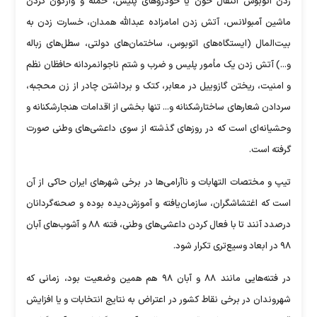
زدن اتوبوس انتقال خون یا خودرو‌های پلیس، حمله و واژگون کردن
ماشین آمبولانس، آتش زدن امامزاده عبدالله همدان، خسارت زدن به
بیت‌المال (ایستگاه‌های اتوبوس، ساختمان‌های دولتی، سطل‌های زباله
و...) آتش زدن یک مأمور پلیس و ضرب و شتم ناجوانمردانه حافظان نظم
و امنیت، ریختن گازوییل در معابر، کتک و برداشتن چادر از زن محجبه،
سردادن شعار‌های ساختارشکنانه و... تنها بخشی از اقدامات هنجارشکنانه و
وحشیانه‌ای است که در روز‌های گذشته از سوی داعشی‌های وطنی صورت
گرفته است.
تیپ و مختصات التهابات و ناآرامی‌ها در برخی شهر‌های ایران حاکی از آن
است که اغتشاشگران، سازمان‌یافته و آموزش‌دیده بوده و صحنه‌گردانان
درصدد آنند تا با فعال کردن داعشی‌های وطنی، فتنه ۸۸ و آشوب‌های آبان
۹۸ در ابعاد وسیع‌تری تکرار شود.
در فتنه‌هایی مانند ۸۸ و آبان ۹۸ هم همین وضعیت بود، زمانی که
شهروندان در برخی نقاط کشور در اعتراض به نتایج انتخابات و یا افزایش