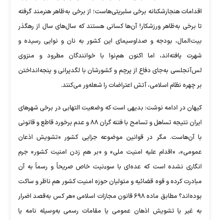
اقدامات هنجارشکنانه برخی سلبریتی‌هاست؛ از برخی به‌ظاهر هنرمند گرفته
تا برخی به‌ظاهر ورزشکار! آن‌ها کسانی هستند که سال‌های سال از رهگذر
بیت‌المال، بودجه و صداوسیمای این کشور به نان و نوایی رسیده و
شهرت یافته‌اند، اما اکنون هم‌نوا با خوانندگان مطرود و منزوی
لس‌آنجلسی به‌جای دفاع از پرچم و کشورشان با لگدپرانی و پنجه‌انداختن
بر چهره نظام اسلامی، آتش اعتراضات را شعله‌ور می‌کنند.
کیهان در ادامه نوشت: بدیهی است که وضعیت التهابی در برخی شهر‌های
ایران نتیجه تساهل و تسامح با فتنه گران ۸۸ و عدم برخورد قاطع و قانونی
با آن‌هاست. مگر در قوانین موضوعه جزایی کشور «تشویش اذعان
عمومی»، «اقدام علیه امنیت ملی» و «بر هم زدن امنیت کشور» جرم
انگاری نشده است که عده‌ای با سوءنیت خاص صریحاً و رسماً به آن
مبادرت کرده و قوه قضائیه و متولیان حوزه امنیت کشور هم ناظر و ساکت
بوده‌اند؟ مطابق ماده ۶۹۸ قانون مجازات اسلامی «هر کس به‌قصد اضرار
به غیر یا تشویش اذهان عمومی یا مقامات رسمی به‌وسیله نامه یا