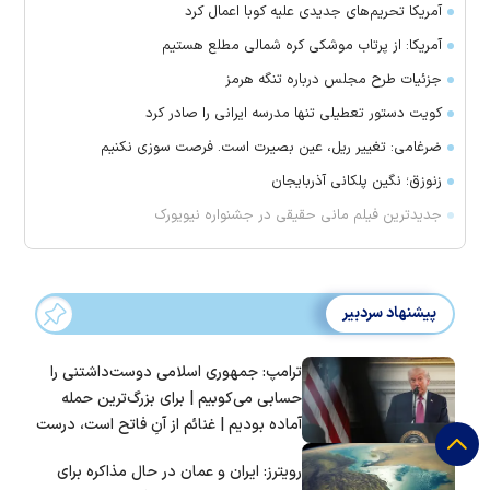
آمریکا تحریم‌های جدیدی علیه کوبا اعمال کرد
آمریکا: از پرتاب موشکی کره شمالی مطلع هستیم
جزئیات طرح مجلس درباره تنگه هرمز
کویت دستور تعطیلی تنها مدرسه ایرانی را صادر کرد
ضرغامی: تغییر ریل، عین بصیرت است. فرصت سوزی نکنیم
زنوزق؛ نگین پلکانی آذربایجان
جدیدترین فیلم مانی حقیقی در جشنواره نیویورک
پیشنهاد سردبیر
ترامپ: جمهوری اسلامی دوست‌داشتنی را
حسابی می‌کوبیم | برای بزرگ‌ترین حمله
آماده بودیم | غنائم از آنِ فاتح است، درست
است؟
رویترز: ایران و عمان در حال مذاکره برای