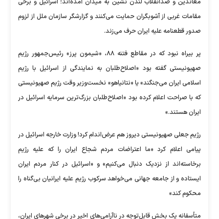
معاندین و ضدانقلاب لندن نشین به میدان آمده‌اند؛ اسرائیل و برخی
مقامات غربی از آشوبگران حمایت می‌کنند و گزارشگر سازمان ملل از لزوم
صدور قطعنامه علیه ایران حرف می‌زند.
پر بیراه نبود که در مقاطع فتنه ۸۸، «شیمون پرز» رئیس‌جمهور رژیم
صهیونیستی گفته بود «اصلاح‌طلبان به نمایندگی از اسرائیل با رژیم
اسلامی ایران می‌جنگند» یا «نتانیاهو» نخست‌وزیر وقت رژیم صهیونیستی
که با صراحت اعلام کرده بود «اصلاح‌طلبان بزرگ‌ترین سرمایه اسرائیل در
ایران هستند.»
رژیم جعلی صهیونیستی دیروز هم عرض‌اندام کرد! وزارت خارجه اسرائیل در
پیامی اعلام کرد «ما اعتراضات مردم شجاع ایران را که علیه رژیم
برخاسته‌اند از نزدیک دنبال می‌کنیم» و «اسرائیل در کنار مردم ایران
ایستاده و از جامعه جهانی می‌خواهد سرکوب رژیم علیه ایرانیان بی‌گناه را
محکوم کند»
متأسفانه یک بخش قابل‌توجه در ناآرامی‌های اخیر در برخی شهر‌های ایران،