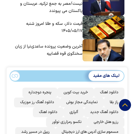
نیست/مصر به جمع ترکیه، عربستان و
پاکستان می پیوندد
قیمت دلار، سکه و طلا امروز شنبه
۱۴۰۵/۰۵/۱۷
آخرین وضعیت پرونده ساعدی‌نیا از زبان
سخنگوی قوه قضاییه
لینک های مفید
دانلود اهنگ
خرید بیت کوین
پنجره دوجداره
راز بقا
نمایندگی مجاز بوش
دانلود آهنگ رز‌ موزیک
دانلود آهنگ جدید
آلپاری
دانلود اهنگ
رزرو هتل خارجی
نکسو رمزارزی نوآور
مسموم سازی آدرس های ارز دیجیتال
ریپل در مسیر رشد