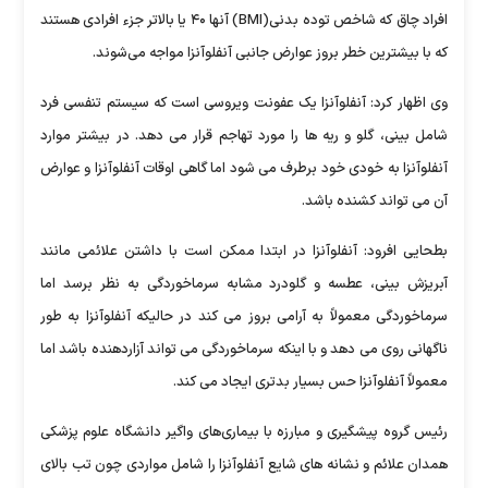
افراد چاق که شاخص توده بدنی(BMI) آنها ۴۰ یا بالاتر جزء افرادی هستند
که با بیشترین خطر بروز عوارض جانبی آنفلوآنزا مواجه می‌شوند.
وی اظهار کرد: آنفلوآنزا یک عفونت ویروسی است که سیستم تنفسی فرد
شامل بینی، گلو و ریه ها را مورد تهاجم قرار می دهد. در بیشتر موارد
آنفلوآنزا به خودی خود برطرف می شود اما گاهی اوقات آنفلوآنزا و عوارض
آن می تواند کشنده باشد.
بطحایی افرود: آنفلوآنزا در ابتدا ممکن است با داشتن علائمی مانند
آبریزش بینی، عطسه و گلودرد مشابه سرماخوردگی به نظر برسد اما
سرماخوردگی معمولاً به آرامی بروز می کند در حالیکه آنفلوآنزا به طور
ناگهانی روی می دهد و با اینکه سرماخوردگی می تواند آزاردهنده باشد اما
معمولاً آنفلوآنزا حس بسیار بدتری ایجاد می کند.
رئیس گروه پیشگیری و مبارزه با بیماری‌های واگیر دانشگاه علوم پزشکی
همدان علائم و نشانه های شایع آنفلوآنزا را شامل مواردی چون تب بالای