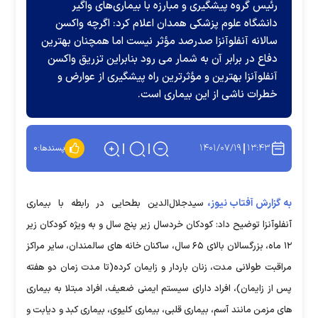
رئیس گروه پیشگیری و مبارزه با بیماری‌های واگیر
دانشگاه علوم پزشکی همدان اعلام کرد: اگرچه واکسن
سالانه آنفلوآنزا صدرصد مؤثر نیست اما همچنان بهترین
دفاع در برابر آن به شمار می رود بنابراین تزریق واکسن
آنفلوآنزا بهترین و مؤثرترین راه پیشگیری از عوارض و
خطرات ناشی از این بیماری است.
۱۴۰۱/۰۷/۱۹
۱۳:۴۳
پسندها:
۰
به گزارش آفتاب نیوز،
سیدجلال‌الدین بطحایی در رابطه با بیماری
آنفلوآنزا توضیح داد: کودکان خردسال زیر پنج سال و به ویژه کودکان زیر
۱۲ ماه، بزرگسالان بالای ۶۵ سال، ساکنان خانه های سالمندان، سایر مراکز
مراقبت طولانی مدت، زنان باردار و زایمان کرده(تا مدت زمان دو هفته
پس از زایمان)، افراد دارای سیستم ایمنی ضعیف، افراد مبتلا به بیماری
های مزمن مانند آسم، بیماری قلبی، بیماری کلیوی، بیماری کبد و دیابت و