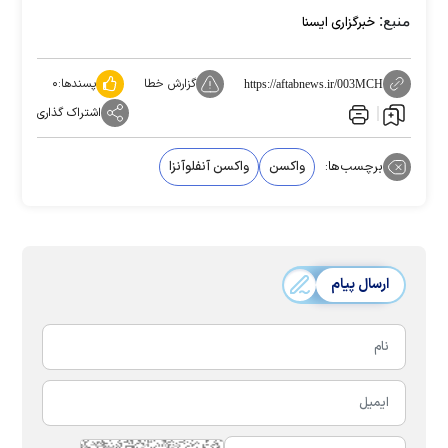
منبع:
خبرگزاری ایسنا
گزارش خطا
پسندها:
۰
https://aftabnews.ir/003MCH
اشتراک گذاری
برچسب‌ها:
واکسن
واکسن آنفلوآنزا
ارسال پیام