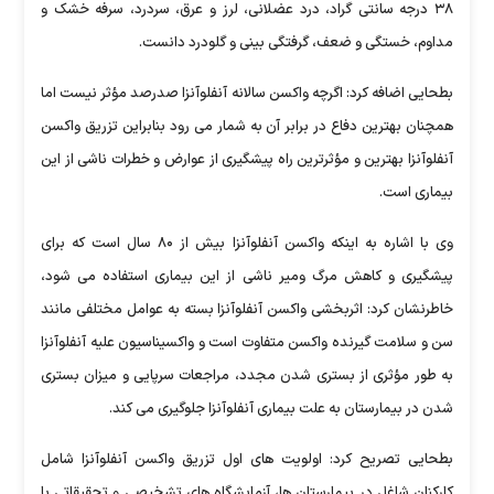
۳۸ درجه سانتی گراد، درد عضلانی، لرز و عرق، سردرد، سرفه خشک و
مداوم، خستگی و ضعف، گرفتگی بینی و گلودرد دانست.
بطحایی اضافه کرد: اگرچه واکسن سالانه آنفلوآنزا صدرصد مؤثر نیست اما
همچنان بهترین دفاع در برابر آن به شمار می رود بنابراین تزریق واکسن
آنفلوآنزا بهترین و مؤثرترین راه پیشگیری از عوارض و خطرات ناشی از این
بیماری است.
وی با اشاره به اینکه واکسن آنفلوآنزا بیش از ۸۰ سال است که برای
پیشگیری و کاهش مرگ ومیر ناشی از این بیماری استفاده می شود،
خاطرنشان کرد: اثربخشی واکسن آنفلوآنزا بسته به عوامل مختلفی مانند
سن و سلامت گیرنده واکسن متفاوت است و واکسیناسیون علیه آنفلوآنزا
به طور مؤثری از بستری شدن مجدد، مراجعات سرپایی و میزان بستری
شدن در بیمارستان به علت بیماری آنفلوآنزا جلوگیری می کند.
بطحایی تصریح کرد: اولویت های اول تزریق واکسن آنفلوآنزا شامل
کارکنان شاغل در بیمارستان ها، آزمایشگاه های تشخیصی و تحقیقاتی با