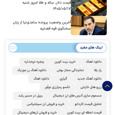
قیمت دلار، سکه و طلا امروز شنبه
۱۴۰۵/۰۵/۱۷
آخرین وضعیت پرونده ساعدی‌نیا از زبان
سخنگوی قوه قضاییه
لینک های مفید
دانلود اهنگ
خرید بیت کوین
پنجره دوجداره
راز بقا
نمایندگی مجاز بوش
دانلود آهنگ رز‌ موزیک
دانلود آهنگ جدید
آلپاری
دانلود اهنگ
رزرو هتل خارجی
نکسو رمزارزی نوآور
مسموم سازی آدرس های ارز دیجیتال
ریپل در مسیر رشد
تحلیل قیمت کاردانو
خرید و فروش ارز سینتتیکس
قیمت لحظه ای بیت کوین
خرید و فروش ارزهای دیجیتال