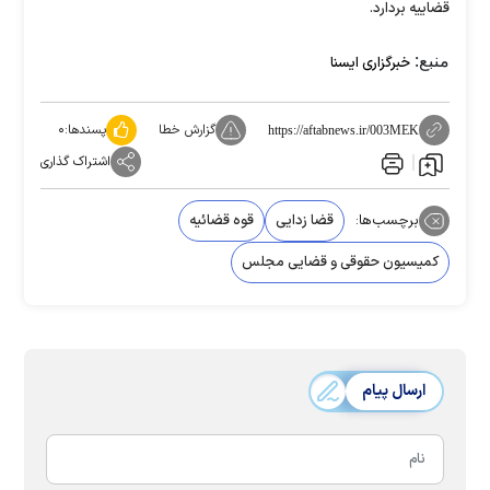
قضاییه بردارد.
منبع:
خبرگزاری ایسنا
گزارش خطا
پسندها:
۰
https://aftabnews.ir/003MEK
اشتراک گذاری
برچسب‌ها:
قضا زدایی
قوه قضائیه
کمیسیون حقوقی و قضایی مجلس
ارسال پیام