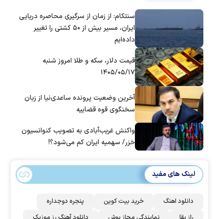
سنتکام: از زمان از سرگیری محاصره دریایی
ایران، مسیر بیش از ۵۰ کشتی را تغییر
داده‌ایم
قیمت دلار، سکه و طلا امروز شنبه
۱۴۰۵/۰۵/۱۷
آخرین وضعیت پرونده ساعدی‌نیا از زبان
سخنگوی قوه قضاییه
واکنش غریب‌آبادی به تصویب کنوانسیون
خزر/ سهمیه ایران کم می‌شود؟!
لینک های مفید
دانلود اهنگ
خرید بیت کوین
پنجره دوجداره
راز بقا
نمایندگی مجاز بوش
دانلود آهنگ رز‌ موزیک