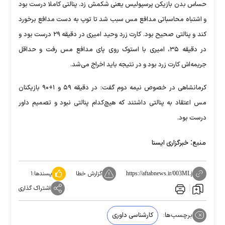
حساس بدن بازیکن پرسپولیس یعنی شکمش زد. پنالتی کاملا درست بود
و اشتباه محاسباتی مدافع مس سبب شد تا توپ به دست مدافع برخورد
کند و پنالتی صحیح بود. کارت زرد وحید امیری در دقیقه ۲۹ درست بود و
در دقیقه ۳۵، امیری با استوک روی پای مدافع مس رفت و حداقل
جریمه‌اش کارت زرد بود و در نتیجه باید اخراج می‌شد.
کرمانشاهی در خصوص نیمه دوم گفت: در دقیقه ۵۹ و ۱+۹۰ بازیکنان
مس اعتقاد به پنالتی داشتند که هیچ‌کدام پنالتی نبود و تصمیم داور
درست بود.
منبع:
خبرگزاری ایسنا
گزارش خطا
پسندها:
۱
https://aftabnews.ir/003MLj
اشتراک گذاری
برچسب‌ها:
کارشناسی داوری