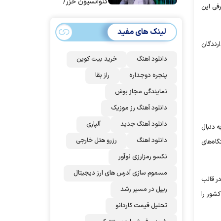
کنوانسیون خزر/
رفی این
سهمیه ایران کم
می‌شود؟!
لینک های مفید
رندگان
دانلود اهنگ
خرید بیت کوین
پنجره دوجداره
راز بقا
نمایندگی مجاز بوش
دانلود آهنگ رز‌ موزیک
دانلود آهنگ جدید
آلپاری
ه دنبال
دانلود اهنگ
رزرو هتل خارجی
گاه‌های
نکسو رمزارزی نوآور
مسموم سازی آدرس های ارز دیجیتال
در قالب
ریپل در مسیر رشد
شور را
تحلیل قیمت کاردانو