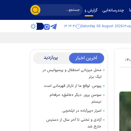
چندرسانه‌ایی
گزارش و گفت‌وگو
۱۴:۱۴:۴۲
Saturday 08 August 2026
پربازدید
آخرین اخبار
۱۴۰
محل میزبانی استقلال و پرسپولیس در
لیگ برتر
پیوس: توقع ما از تارتار قهرمانی است
سوسن پرور: دیگر «عاشق» حرفه‌ام
نیستم
اسرار «پیرآباد» در ایلخچی
آزادی و تختی تا آخر سال از دسترس
خارج شد