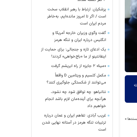
۴ نفر کشته شدند
پزشکیان: ارتباط با رهبر انقلاب سخت
است / اگر تا امروز مانده‌ایم، به‌خاطر
مردم ایران است
گفت وگوی وزیران خارجه آمریکا و
انگلیس درباره ایران و تنگه هرمز
یک ادعای تازه و جنجالی؛ برای حمایت از
اینفانتینو از ما «باج‌خواهی» کردند!
«مینا» ۲ جایزه از راه ابریشم گرفت
مکمل کلسیم و ویتامین D واقعاً
می‌توانند از شکستگی جلوگیری کنند؟
ت
نتانیاهو: چه توافق شود چه نشود،
هرآنچه برای آینده‌مان لازم باشد انجام
خواهیم داد
غریب آبادی: تفاهم ایران و عمان درباره
سندها:
۰
ترتیبات تنگه هرمز در آستانه نهایی شدن
است