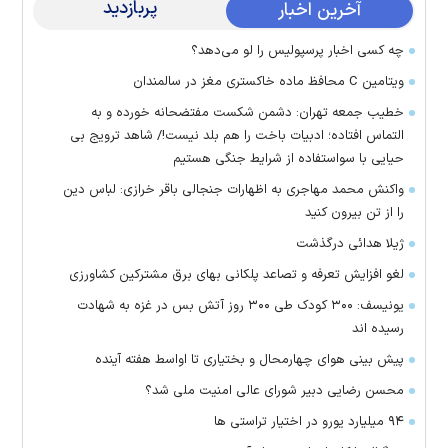
پربازدید
آخرین اخبار
چه کسی اخبار پرسپولیس را لو می‌دهد؟
ویتامین C محافظ ماده خاکستری مغز در سالمندان
خطیب جمعه تهران: دشمن شکست مفتضحانه خورده و به
التماس افتاده؛ ادبیات باخت را هم بلد نیست!/ شاهد ترویج بی
حیایی با سواستفاده از شرایط جنگی هستیم
واکنش محمد مهاجری به اظهارات جنجالی باقر خرازی: لباس دین
را از تن بیرون کنید
ژیلا هدائی درگذشت
لغو افزایش تعرفه و تصاعد پلکانی بهای برق مشترکین کشاورزی
یونیسف: ۳۰۰ کودک طی ۳۰۰ روز آتش بس در غزه به شهادت
رسیده اند
پیش بینی هوای چهارمحال و بختیاری تا اواسط هفته آینده
محسن رضایی دبیر شورای عالی امنیت ملی شد؟
۹۴ میلیارد یورو در اختیار تراستی ها