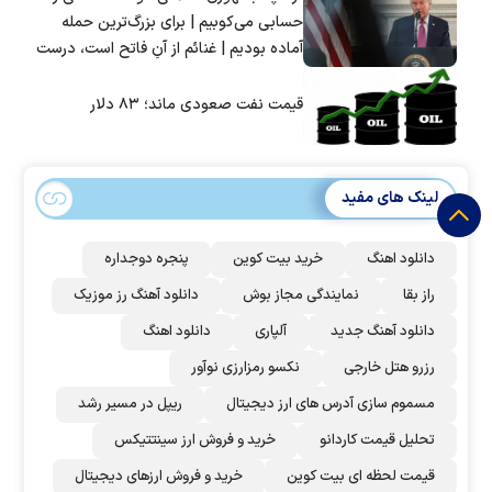
حسابی می‌کوبیم | برای بزرگ‌ترین حمله
آماده بودیم | غنائم از آنِ فاتح است، درست
است؟
قیمت نفت صعودی ماند؛ ۸۳ دلار
لینک های مفید
دانلود اهنگ
خرید بیت کوین
پنجره دوجداره
راز بقا
نمایندگی مجاز بوش
دانلود آهنگ رز‌ موزیک
دانلود آهنگ جدید
آلپاری
دانلود اهنگ
رزرو هتل خارجی
نکسو رمزارزی نوآور
مسموم سازی آدرس های ارز دیجیتال
ریپل در مسیر رشد
تحلیل قیمت کاردانو
خرید و فروش ارز سینتتیکس
قیمت لحظه ای بیت کوین
خرید و فروش ارزهای دیجیتال