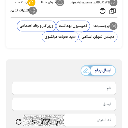
گزارش خطا
پسندها:
۰
https://aftabnews.ir/003MW1
اشتراک گذاری
برچسب‌ها:
کمیسیون بهداشت
وزیر کار و رفاه اجتماعی
مجلس شورای اسلامی
سید صولت مرتضوی
ارسال پیام