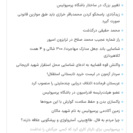
تغییر بزرگ در ساختار باشگاه پرسپولیس
زیدآبادی: پاسخگو کردن محمدباقر خرازی باید طبق موازین قانونی
صورت گیرد
محمد حقیقی درگذشت
راز شماره عجیب محمد صلاح در ترابزون اسپور
شناسایی باند جعل مدارک مهاجرت/ ۳۰۰ شاکی و ۴ همت
کلاهبرداری
واکنش قوه قضاییه به ادعای شناسایی محل استقرار شهید لاریجانی
سردار آزمون در لیست خرید تابستانی استقلال!
عربستان فرمانده ائتلاف دریایی چندملیتی را منصوب کرد
عضو هیئت‌رئیسه فدراسیون در باشگاه پرسپولیس
پاکسازی بدن و حفظ سلامت گوارش با این میوه‌ها
زمین آکادمی پرسپولیس به نام شهید ماکان
چرا مردم به فال، طالع‌بینی، آسترولوژی و پیشگویی علاقه دارند؟
پرسپولیس برای تارتار کاری کرد که کسی جرأتش را نداشت