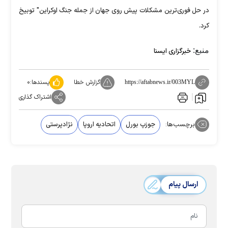
در حل فوری‌ترین مشکلات پیش روی جهان از جمله جنگ اوکراین" توبیخ
کرد.
منبع:
خبرگزاری ایسنا
گزارش خطا
پسندها:
۰
https://aftabnews.ir/003MYL
اشتراک گذاری
برچسب‌ها:
جوزپ بورل
اتحادیه اروپا
نژادپرستی
ارسال پیام