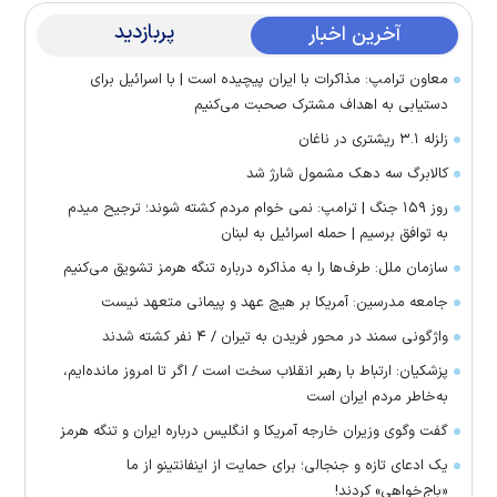
پربازدید
آخرین اخبار
معاون ترامپ: مذاکرات با ایران پیچیده است | با اسرائیل برای
دستیابی به اهداف مشترک صحبت می‌کنیم
زلزله ۳.۱ ریشتری در ناغان
کالابرگ سه دهک مشمول شارژ شد
روز ۱۵۹ جنگ | ترامپ: نمی خوام مردم کشته شوند؛ ترجیح میدم
به توافق برسیم | حمله اسرائیل به لبنان
سازمان ملل: طرف‌ها را به مذاکره درباره تنگه هرمز تشویق می‌کنیم
جامعه مدرسین: آمریکا بر هیچ عهد و پیمانی متعهد نیست
واژگونی سمند در محور فریدن به تیران / ۴ نفر کشته شدند
پزشکیان: ارتباط با رهبر انقلاب سخت است / اگر تا امروز مانده‌ایم،
به‌خاطر مردم ایران است
گفت وگوی وزیران خارجه آمریکا و انگلیس درباره ایران و تنگه هرمز
یک ادعای تازه و جنجالی؛ برای حمایت از اینفانتینو از ما
«باج‌خواهی» کردند!