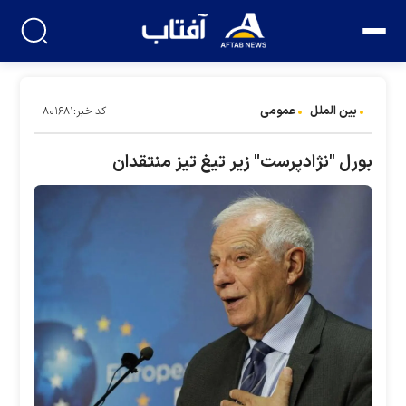
بین الملل
عمومی
کد خبر:۸۰۱۶۸۱
بورل "نژادپرست" زیر تیغ تیز منتقدان