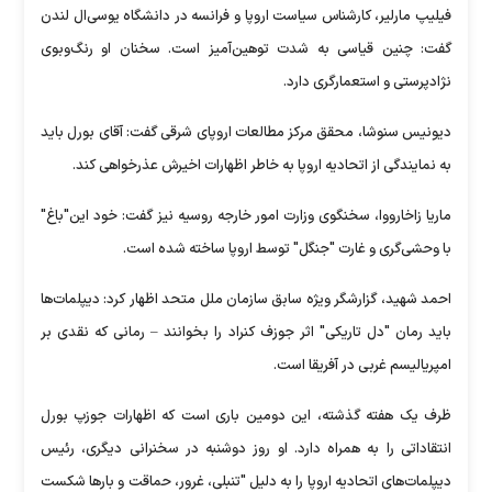
فیلیپ مارلیر، کارشناس سیاست اروپا و فرانسه در دانشگاه یوسی‌ال لندن
گفت: چنین قیاسی به شدت توهین‌آمیز است. سخنان او رنگ‌وبوی
نژادپرستی و استعمارگری دارد.
دیونیس سنوشا، محقق مرکز مطالعات اروپای شرقی گفت: آقای بورل باید
به نمایندگی از اتحادیه اروپا به خاطر اظهارات اخیرش عذرخواهی کند.
ماریا زاخارووا، سخنگوی وزارت امور خارجه روسیه نیز گفت: خود این"باغ"
با وحشی‌گری و غارت "جنگل" توسط اروپا ساخته شده است.
احمد شهید، گزارشگر ویژه سابق سازمان ملل متحد اظهار کرد: دیپلمات‌ها
باید رمان "دل تاریکی" اثر جوزف کنراد را بخوانند – رمانی که نقدی بر
امپریالیسم غربی در آفریقا است.
ظرف یک هفته گذشته، این دومین باری است که اظهارات جوزپ بورل
انتقاداتی را به همراه دارد. او روز دوشنبه در سخنرانی دیگری، رئیس
دیپلمات‌های اتحادیه اروپا را به دلیل "تنبلی، غرور، حماقت و بارها شکست‌