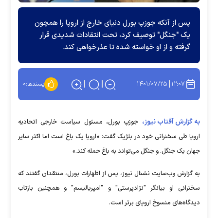
پس از آنکه جوزپ بورل دنیای خارج از اروپا را همچون
یک "جنگل" توصیف کرد، تحت انتقادات شدیدی قرار
گرفته و از او خواسته شده تا عذرخواهی کند.
۱۴۰۱/۰۷/۲۵
۱۲:۰۷
پسندها:
۰
به گزارش آفتاب نیوز،
جوزپ بورل، مسئول سیاست‌ خارجی اتحادیه
اروپا طی سخنرانی خود در بلژیک گفت: «اروپا یک باغ است اما اکثر سایر
جهان یک جنگل. و جنگل می‌تواند به باغ حمله کند.»
به گزارش وب‌سایت نشنال نیوز، پس از اظهارات بورل، منتقدان گفتند که
سخنرانی او بیانگر "نژادپرستی" و "امپریالیسم" و همچنین بازتاب
دیدگاه‌های منسوخ اروپای برتر است.