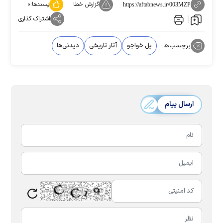
گزارش خطا
پسندها:
۰
https://aftabnews.ir/003MZP
اشتراک گذاری
برچسب‌ها:
پل خواجو
آثار تاریخی
دیدنی‌ها
ارسال پیام