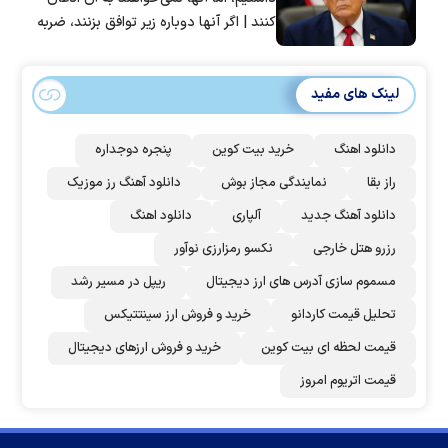
کنند | اگر آنها دوباره زیر توافق بزنند، ضربه
سختی خواهند خورد
لینک های مفید
دانلود اهنگ
خرید بیت کوین
پنجره دوجداره
راز بقا
نمایندگی مجاز بوش
دانلود آهنگ رز‌ موزیک
دانلود آهنگ جدید
آلپاری
دانلود اهنگ
رزرو هتل خارجی
نکسو رمزارزی نوآور
مسموم سازی آدرس های ارز دیجیتال
ریپل در مسیر رشد
تحلیل قیمت کاردانو
خرید و فروش ارز سینتتیکس
قیمت لحظه ای بیت کوین
خرید و فروش ارزهای دیجیتال
قیمت اتریوم امروز