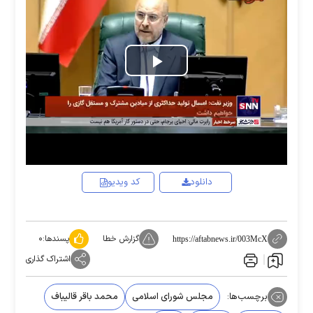
Play
Video
دانلود
کد ویدیو
گزارش خطا
پسندها:
۰
https://aftabnews.ir/003McX
اشتراک گذاری
برچسب‌ها:
مجلس شورای اسلامی
محمد باقر قالیباف