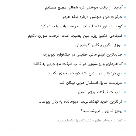
آمریکا: از پرتاب موشکی کره شمالی مطلع هستیم
جزئیات طرح مجلس درباره تنگه هرمز
کویت دستور تعطیلی تنها مدرسه ایرانی را صادر کرد
ضرغامی: تغییر ریل، عین بصیرت است. فرصت سوزی نکنیم
زنوزق؛ نگین پلکانی آذربایجان
جدیدترین فیلم مانی حقیقی در جشنواره نیویورک
کلاهبرداری و پولشویی در قالب شرکت مهاجرتی به کانادا
این درد‌ها را در سنین رشد کودکان جدی بگیرید
سرپرست سابق استقلال مربی پیکان شد
راز پخت کوفته تبریزی اصیل
گرانترین خرید کهکشانی‌ها؛ دیومانده به رئال پیوست
پرویز شاپور را می‌شناسید؟
تعداد حساب‌های بانکی‌تان را اینجا ببینید