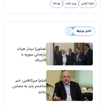
جواد اوجی
وزیر نفت
بودجه
اخبار مرتبط
تصاویر| دیدار هیات
پارلمانی سوریه با
قالیباف
فیلم| میرکاظمی: خبر
نداشتم باید به مجلس
بیایم