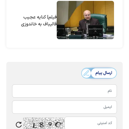
فیلم| کنایه عجیب
قالیباف به خاندوزی
ارسال پیام