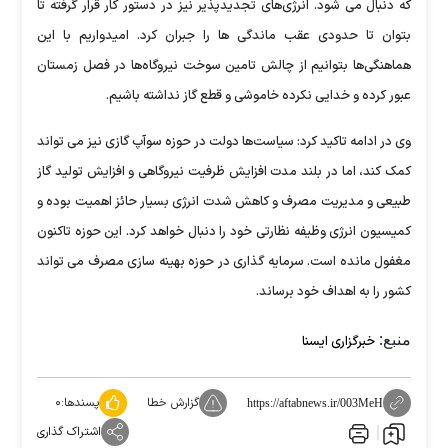
که دنبال می شود. انرژی‌های تجدیدپذیر نیز در دستور کار قرار گرفته تا
بتوان تا حدودی عقب ماندگی ها را جبران کرد. امیدواریم با این
هماهنگی‌ها بتوانیم از چالش تامین سوخت نیروگاه‌ها در فصل زمستان
عبور کرده و خدایی نکرده خاموشی و قطع گاز نداشته باشیم.
وی در ادامه تاکید کرد: سیاست‌ها دولت در حوزه سوآپ گازی نیز می تواند
کمک کند، اما در بلند مدت افزایش ظرفیت نیروگاهی و افزایش تولید گاز
طبیعی و مدیریت مصرف و کاهش شدت انرژی بسیار حائز اهمیت بوده و
کمیسیون انرژی وظیفه نظارتی خود را دنبال خواهد کرد. این حوزه تاکنون
مغفول مانده است. سرمایه گذاری در حوزه بهینه سازی مصرف می تواند
کشور را به اهداف خود برساند.
منبع:
خبرگزاری ایسنا
گزارش خطا
پسندها:
۰
https://aftabnews.ir/003MeH
اشتراک گذاری