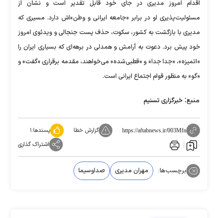
اقدام امروز مدیری در جای خود قابل تقدیر است و نشان از
مسئولیت‌پذیری او در برابر «جامعه ایرانی و وطن»‌اش دارد. مسیری که
مدیری با بازگشت به کشور، سکوت، حذف پست جنجالی و ویدئوی امروز
خود پیش برد. دعوت به آرامش و همدلی در برهه‌ای که بسیاری ایران را
«اتمیزه»، «جدا جدا» و «قطبی‌شده» می‌خواهند، مقدمه برقراری «گفت» و
«گو» به منظور قوام اجتماع ایرانی است.
منبع:
خبرگزاری تسنیم
گزارش خطا
پسندها:
۱
https://aftabnews.ir/003Mfn
اشتراک گذاری
برچسب‌ها:
مهران مدیری
صداوسیما