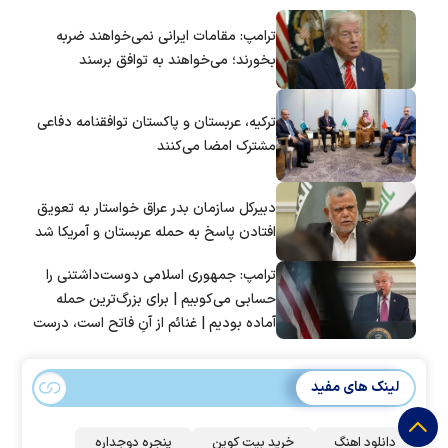
ترامپ: مقامات ایرانی نمی‌خواهند ضربه
بخورند؛ می‌خواهند به توافق برسند
ترکیه، عربستان و پاکستان توافقنامه دفاعی
مشترک امضا می‌کنند
دبیرکل سازمان بدر عراق خواستار به تعویق
افتادن پاسخ به حمله عربستان و آمریکا شد
ترامپ: جمهوری اسلامی دوست‌داشتنی را
حسابی می‌کوبیم | برای بزرگ‌ترین حمله
آماده بودیم | غنائم از آنِ فاتح است، درست
است؟
لینک های مفید
دانلود اهنگ
خرید بیت کوین
پنجره دوجداره