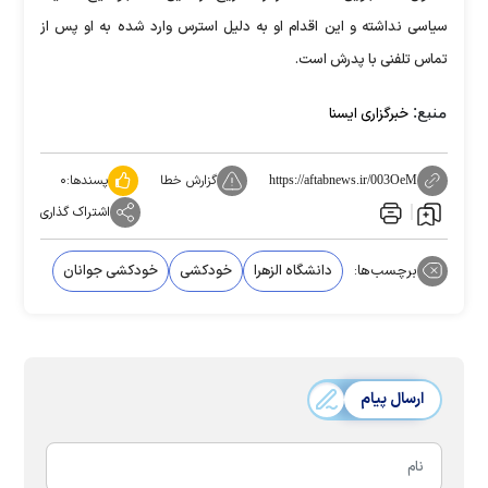
سیاسی نداشته و این اقدام او به دلیل استرس وارد شده به او پس از
تماس تلفنی با پدرش است.
منبع:
خبرگزاری ایسنا
گزارش خطا
پسندها:
۰
https://aftabnews.ir/003OeM
اشتراک گذاری
برچسب‌ها:
دانشگاه الزهرا
خودکشی
خودکشی جوانان
ارسال پیام