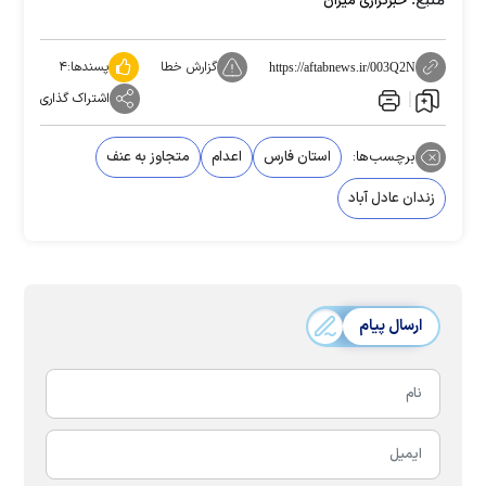
خبرگزاری میزان
گزارش خطا
پسندها:
۴
https://aftabnews.ir/003Q2N
اشتراک گذاری
برچسب‌ها:
استان فارس
اعدام
متجاوز به عنف
زندان عادل آباد
ارسال پیام