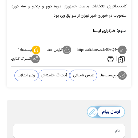
کاندیداتوری انتخابات ریاست جمهوری دوره دوم و پنجم و سه دوره
عضویت در شورای شهر تهران از سوابق وی بود.
منبع:
خبرگزاری ایسنا
گزارش خطا
پسندها:
۲
https://aftabnews.ir/003Q4v
اشتراک گذاری
برچسب‌ها:
عباس شیبانی
آیت‌الله خامنه‌ای
رهبر انقلاب
ارسال پیام