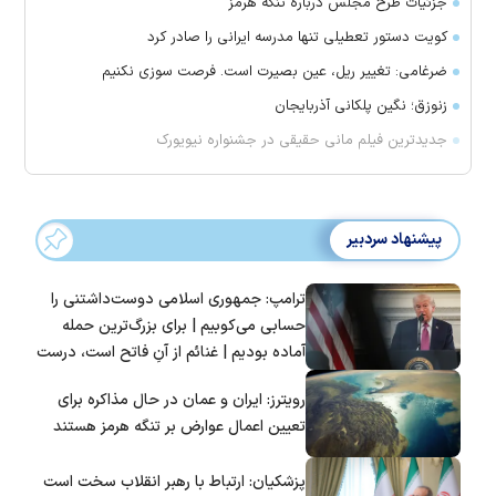
جزئیات طرح مجلس درباره تنگه هرمز
کویت دستور تعطیلی تنها مدرسه ایرانی را صادر کرد
ضرغامی: تغییر ریل، عین بصیرت است. فرصت سوزی نکنیم
زنوزق؛ نگین پلکانی آذربایجان
جدیدترین فیلم مانی حقیقی در جشنواره نیویورک
پیشنهاد سردبیر
ترامپ: جمهوری اسلامی دوست‌داشتنی را
حسابی می‌کوبیم | برای بزرگ‌ترین حمله
آماده بودیم | غنائم از آنِ فاتح است، درست
است؟
رویترز: ایران و عمان در حال مذاکره برای
تعیین اعمال عوارض بر تنگه هرمز هستند
پزشکیان: ارتباط با رهبر انقلاب سخت است