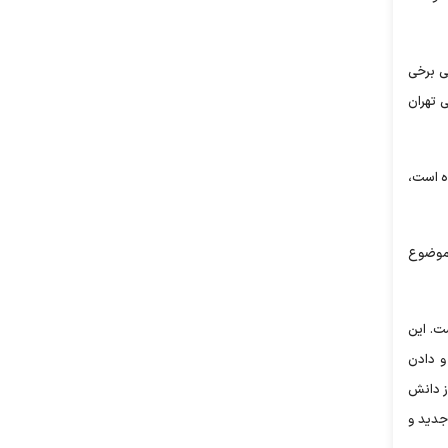
ی برخی
 تهران
ده است،
 موضوع
ست. این
و دادن
از دانش
جدید و