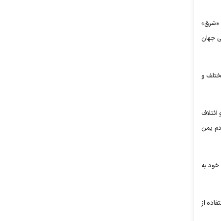
ه «شرق»
ی جهان
ختلف و
 ائتلاف
دم یمن
 خود به
فاده از