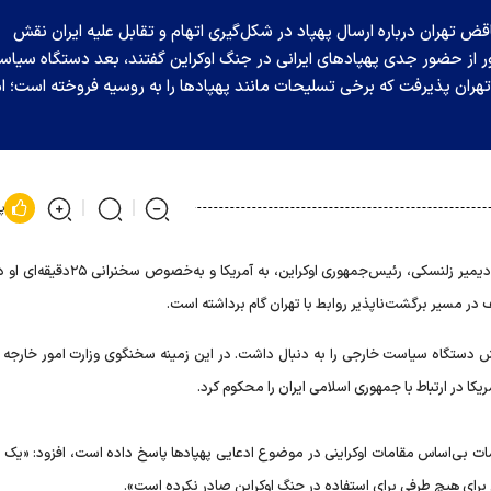
ض تهران درباره ارسال پهپاد در شکل‌گیری اتهام و تقابل علیه ایران نقش
 از حضور جدی پهپاد‌های ایرانی در جنگ اوکراین گفتند، بعد دستگاه سیا
ران پذیرفت که برخی تسلیحات مانند پهپاد‌ها را به روسیه فروخته است؛ ام
پ
سفر ۱۰ ساعته چهارشنبه هفته گذشته ولودیمیر زلنسکی، رئیس‌جمهوری اوکراین، به آ
ف در مسیر برگشت‌ناپذیر روابط با تهران گام برداشته است.
ش دستگاه سیاست خارجی را به دنبال داشت. در این زمینه سخنگوی وزارت امور خارجه ا
یکا در ارتباط با جمهوری اسلامی ایران را محکوم کرد.
هامات بی‌اساس مقامات اوکراینی در موضوع ادعایی پهپاد‌ها پاسخ داده است، افزود: «یک ب
برای هیچ طرفی برای استفاده در جنگ اوکراین صادر نکرده است».