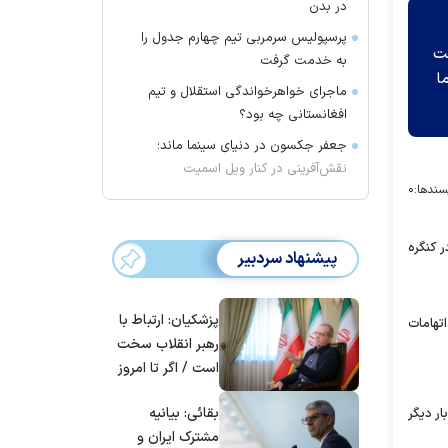
در بدن
پرسپولیس سرمربی تیم چهارم جدول را
ست
به خدمت گرفت
ا
ماجرای خواهرخواندگی استقلال و تیم
افغانستانی چه بود؟
جعفر جکسون در دنیای سینما ماند؛
نقش‌آفرینی در کنار ویل اسمیت
سندها:
۰
مریکا و به‌خصوص سخنرانی ۲۵‌دقیقه‌ای او در کنگره
پیشنهاد سردبیر
پزشکیان: ارتباط با
تهامات
رهبر انقلاب سخت
است / اگر تا امروز
مانده‌ایم، به‌خاطر
بقائی: بیانیه
ار دیگر
مردم ایران است
مشترک ایران و