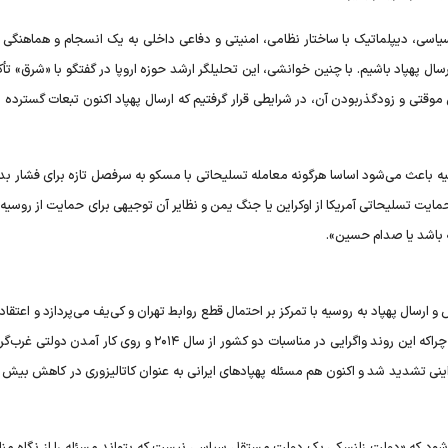
ی، دیپلماتیک با ساختار نظامی، امنیتی و دفاعی داخلی به یک انسجام و هماهنگی 
هپاد باشیم. با چنین خوانشی، این تحلیلگر ارشد حوزه اروپا در گفتگو با «شرق» تأکی
موقتی و زودگذربودن آن، در شرایطی قرار گرفتیم که ارسال پهپاد اکنون تبعات گسترده
یه باعث می‌شود اساسا هرگونه معامله تسلیحاتی با مسکو به سرفصل تازه برای فشار بد
 حمایت تسلیحاتی آمریکا از اوکراین یا جنگ یمن و نظایر آن توجیهی برای حمایت از روسی
ه باشد یا صدام حسین».
 ارسال پهپاد به روسیه با تمرکز بر احتمال قطع روابط تهران و کی‌یف می‌پردازد و اعتقاد 
«روند کاهش مناسبات بین ایران و اوکراین مسئله تازه‌ای نیست، چراکه این روند واگرایی در مناسبات دو کشور از سال ۲۰۱۴ و روی
ینی تشدید شد و اکنون هم مسئله پهپاد‌های ایرانی به عنوان کاتالیزوری در کاهش بیش
‌شود که «دولت زلنسکی یک دولت مستقل سیاسی نیست که بتواند مسئله را از نگاه منا