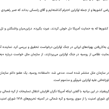
 کشور‌ها و از جمله اوکراین احترام گذاشته‌ایم و آقای زلنسکی بداند که صبر راهبردی ا
شور‌ها که به حمایت آمریکا دل خوش کردند، عبرت بگیرد». در‌این‌میان واشنگتن و تل‌
 به‌کار‌رفتن پهپاد‌های ایرانی در جنگ اوکراین درخواست تحقیق و بررسی کرد. نماینده آم
حمایت نظامی از روسیه در جنگ اوکراین می‌پردازند، از سازمان ملل خواست درباره «به‌
ریکا در سازمان ملل منتشر شده است، مدعی شد: «استفاده روسیه، یک عضو دائم سازمان 
زانه‌اش علیه اوکراین شرم‌آور و مذموم است.
فیلد در این بیانیه با گفتن اینکه آمریکا نگران افزایش انتقال تسلیحات از کره شمالی ب
است، اظهار کرد: «واشنگتن قصد دارد اقدامات ناقض قطع‌نامه‌های شورای امنیت را از سوی روسیه و