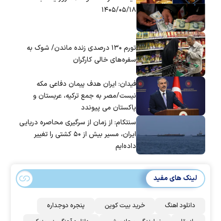
۱۴۰۵/۰۵/۱۸
تورم ۱۳۰ درصدی زنده ماندن/ شوک به
سفره‌های خالی کارگران
فیدان: ایران هدف پیمان دفاعی مکه
نیست/مصر به جمع ترکیه، عربستان و
پاکستان می پیوندد
سنتکام: از زمان از سرگیری محاصره دریایی
ایران، مسیر بیش از ۵۰ کشتی را تغییر
داده‌ایم
لینک های مفید
دانلود اهنگ
خرید بیت کوین
پنجره دوجداره