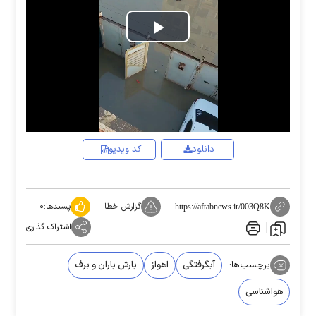
Play
Video
دانلود
کد ویدیو
گزارش خطا
پسندها:
۰
https://aftabnews.ir/003Q8K
اشتراک گذاری
برچسب‌ها:
آبگرفتگی
اهواز
بارش باران و برف
هواشناسی