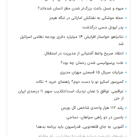
میوه و عسل باعث بزرگ‌تر شدن مغز انسان شده‌اند؟
حمله موشکی به نفتکش اماراتی در تنگه هرمز
پدر لیونل مسی درگذشت
نتانیاهو خواستار افزایش ۱۴ میلیارد دلاری بودجه نظامی اسرائیل
شد
انتقاد صریح واعظ آشتیانی از مدیریت در استقلال
علت پرسپولیسی شدن رحمان چه بود؟
جزئیات سریال ۱۵ قسمتی مهران مدیری
کمپرسور اسکرو نو یا دست دوم؟ راهنمای خرید + نکات
عراقچی: توافق با عمان نزدیک است/تکذیب سهم ۱۱ درصدی ایران
از خزر
رشد ۱۱۲ هزار واحدی شاخص کل بورس
یاسین در دو راهی سپاهان- نساجی
آشوبی: به جای قلعه‌نویی، فدراسیون باید برنامه بدهد!
باور‌های نادرست درباره هپاتیت+ مؤثرترین راه مقابله