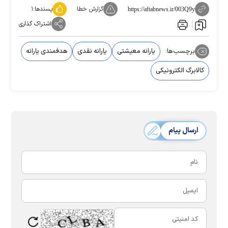
گزارش خطا
پسندها:
۱
https://aftabnews.ir/003Q9y
اشتراک گذاری
برچسب‌ها:
یارانه معیشتی
یارانه نقدی
هدفمندی یارانه
کالابرگ الکترونیکی
ارسال پیام