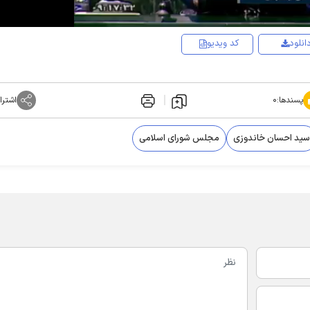
انلود
کد ویدیو
پسندها:
۰
اشترا
سید احسان خاندوزی
مجلس شورای اسلامی