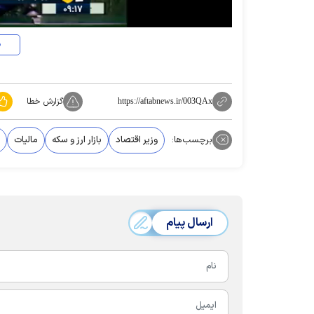
د
گزارش خطا
https://aftabnews.ir/003QAx
برچسب‌ها:
وزیر اقتصاد
بازار ارز و سکه
مالیات
ارسال پیام