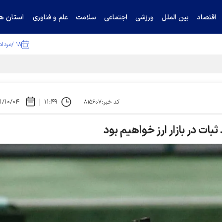
استان ها
اقتصاد
بین الملل
ورزشی
اجتماعی
سلامت
علم و فناوری
۱۸ /مرداد /۱۴۰۵
ا تکذیب کرد
۱/۱۰/۰۴
۱۱:۴۹
کد خبر:۸۱۵۶۰۷
بات در بازار ارز خواهیم بود