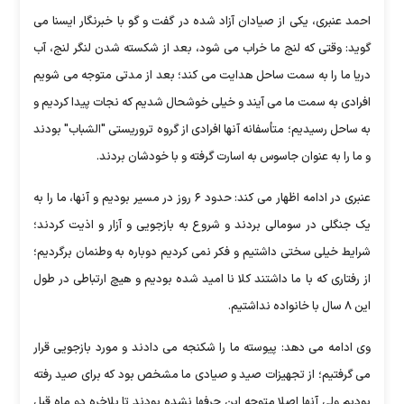
احمد عنبری، یکی از صیادان آزاد شده در گفت و گو با خبرنگار ایسنا می
گوید: وقتی که لنج ما خراب می شود، بعد از شکسته شدن لنگر لنج، آب
دریا ما را به سمت ساحل هدایت می کند؛ بعد از مدتی متوجه می شویم
افرادی به سمت ما می آیند و خیلی خوشحال شدیم که نجات پیدا کردیم و
به ساحل رسیدیم؛ متأسفانه آنها افرادی از گروه تروریستی "الشباب" بودند
و ما را به عنوان جاسوس به اسارت گرفته و با خودشان بردند.
عنبری در ادامه اظهار می کند: حدود ۶ روز در مسیر بودیم و آنها، ما را به
یک جنگلی در سومالی بردند و شروع به بازجویی و آزار و اذیت کردند؛
شرایط خیلی سختی داشتیم و فکر نمی کردیم دوباره به وطنمان برگردیم؛
از رفتاری که با ما داشتند کلا نا امید شده بودیم و هیچ ارتباطی در طول
این ۸ سال با خانواده نداشتیم.
وی ادامه می دهد: پیوسته ما را شکنجه می دادند و مورد بازجویی قرار
می گرفتیم؛ از تجهیزات صید و صیادی ما مشخص بود که برای صید رفته
بودیم ولی آنها اصلا متوجه این حرفها نشده بودند تا بلاخره دو ماه قبل