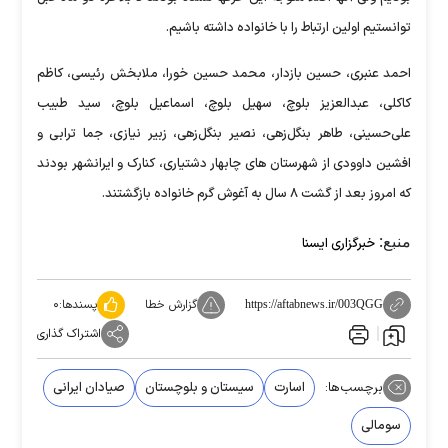
توانستیم اولین ارتباط را با خانواده داشته باشیم.
احمد عنبری، حسین بازدار، محمد حسین خورا، ملابخش رئیسی، کاظم
کاکلی، عبدالعزیز بلوچ، سهیل بلوچ، اسماعیل بلوچ، سید طبیب
علی‌حسینی، طاهر بنگل‌زهی، نصیر بنگل‌زهی، زبیر نیازی، جما ترابی و
افشین داوودی از شهرستان های چابهار دشتیاری، کنارک و ایرانشهر بودند
که امروز بعد از گشت ۸ سال به آغوش گرم خانواده بازگشتند.
منبع:
خبرگزاری ایسنا
گزارش خطا
پسندها:
۰
https://aftabnews.ir/003QGG
اشتراک گذاری
برچسب‌ها:
اسارت
سیستان و بلوچستان
صیادان ایرانی
سومالی