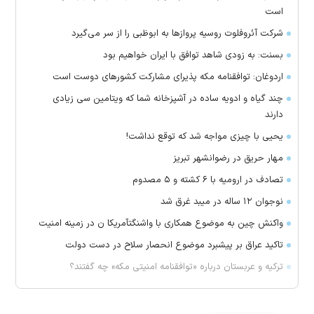
است
شرکت آئروفلوت روسیه پرواز‌ها به ابوظبی را از سر می‌گیرد
بسنت: به زودی شاهد توافق با ایران خواهیم بود
اردوغان: توافقنامه مکه پذیرای مشارکت کشور‌های دوست است
چند گیاه و ادویه ساده در آشپزخانه شما که ویتامین سی زیادی
دارند
یحیی با چیزی مواجه شد که توقع نداشت!
مهار حریق در رضوانشهر تبریز
تصادف در ارومیه با ۶ کشته و ۵ مصدوم
نوجوان ۱۲ ساله در میبد غرق شد
واکنش چین به موضوع همکاری با واشنگتآمریکا ن در زمینه امنیت
تاکید عراق بر پیشبرد موضوع انحصار سلاح در دست دولت
ترکیه و عربستان درباره «توافقنامه امنیتی مکه» چه گفتند؟