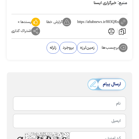
منبع:
خبرگزاری ایسنا
گزارش خطا
پسندها:
۰
https://aftabnews.ir/003QRx
اشتراک گذاری
برچسب‌ها:
زمین‌لرزه‌
بروجرد
زلزله
ارسال پیام