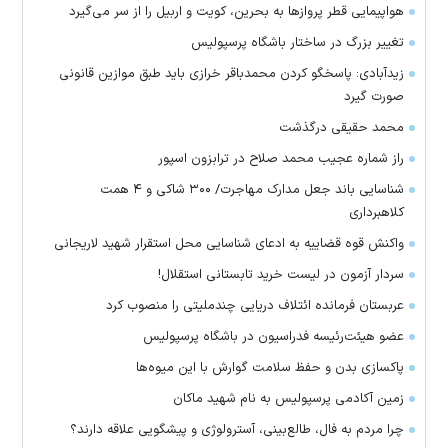
هواپیمایی قطر پرواز‌ها به بحرین، کویت و اربیل را از سر می‌گیرد
تغییر بزرگ در ساختار باشگاه پرسپولیس
زیدآبادی: پاسخگو کردن محمدباقر خرازی باید طبق موازین قانونی
صورت گیرد
محمد حقیقی درگذشت
راز شماره عجیب محمد صلاح در ترابزون اسپور
شناسایی باند جعل مدارک مهاجرت/ ۳۰۰ شاکی و ۴ همت
کلاهبرداری
واکنش قوه قضاییه به ادعای شناسایی محل استقرار شهید لاریجانی
سردار آزمون در لیست خرید تابستانی استقلال!
عربستان فرمانده ائتلاف دریایی چندملیتی را منصوب کرد
عضو هیئت‌رئیسه فدراسیون در باشگاه پرسپولیس
پاکسازی بدن و حفظ سلامت گوارش با این میوه‌ها
زمین آکادمی پرسپولیس به نام شهید ماکان
چرا مردم به فال، طالع‌بینی، آسترولوژی و پیشگویی علاقه دارند؟