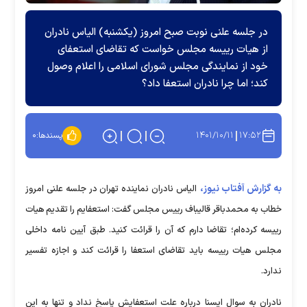
در جلسه علنی نوبت صبح امروز (یکشنبه) الیاس نادران
از هیات رییسه مجلس خواست که تقاضای استعفای
خود از نمایندگی مجلس شورای اسلامی را اعلام وصول
کند؛ اما چرا نادران استعفا داد؟
۱۴۰۱/۱۰/۱۱
۱۷:۵۲
پسندها:
۰
به گزارش آفتاب نیوز،
الیاس نادران نماینده تهران در جلسه علنی امروز
خطاب به محمدباقر قالیباف رییس مجلس گفت: استعفایم را تقدیم هیات
رییسه کرده‌ام؛ تقاضا دارم که آن را قرائت کنید. طبق آیین نامه داخلی
مجلس هیات رییسه باید تقاضای استعفا را قرائت کند و اجازه تفسیر
ندارد.
نادران به سوال ایسنا درباره علت استعفایش پاسخ نداد و تنها به این