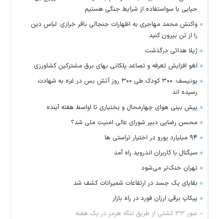
حیایی با سواستفاده از شرایط جنگی هستیم
واکنش محمد مهاجری به اظهارات جنجالی باقر خرازی: لباس دین
را از تن بیرون کنید
ژیلا هدائی درگذشت
لغو افزایش تعرفه و تصاعد پلکانی بهای برق مشترکین کشاورزی
یونیسف: ۳۰۰ کودک طی ۳۰۰ روز آتش بس در غزه به شهادت
رسیده اند
پیش بینی هوای چهارمحال و بختیاری تا اواسط هفته آینده
محسن رضایی دبیر شورای عالی امنیت ملی شد؟
۹۴ میلیارد یورو در اختیار تراستی ها
سیگنال با کاربران اندروید راه آمد
تهران خنک‌تر می‌شود
بقایای یک جسد در ارتفاعات شمیرانات کشف شد
پیکاپ برقی ارزان فورد در راه بازار
عبور ۳۳ کشتی از طریق تنگه هرمز در یک هفته