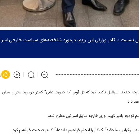
ین نشست با کادر وزارتی این رژیم، درمورد شاخصه‌های سیاست خارجی اسرائ
پ
ارجه جدید اسرائیل تاکید کرد که تل آویو "به صورت علنی" کمتر درمورد بحران میان ر
هد داد.
 تودیع یائیر لاپید، وزیر خارجه سابق اسرائیل مطرح شد.
و اوکراین، ما دقیقاً یک کار را انجام خواهیم داد: علناً، کمتر صحبت خواهیم کرد.