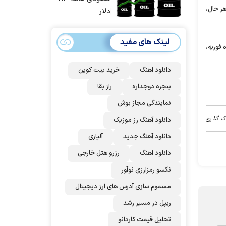
هر حال،
حمله آماده بودیم
دلار
| غنائم از آنِ فاتح
است، درست
لینک های مفید
است؟
 فوریه،
دانلود اهنگ
خرید بیت کوین
پنجره دوجداره
راز بقا
نمایندگی مجاز بوش
ک گذاری
دانلود آهنگ رز‌ موزیک
دانلود آهنگ جدید
آلپاری
دانلود اهنگ
رزرو هتل خارجی
نکسو رمزارزی نوآور
مسموم سازی آدرس های ارز دیجیتال
ریپل در مسیر رشد
تحلیل قیمت کاردانو