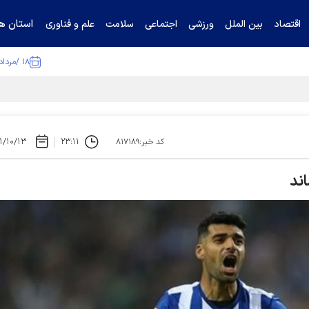
استان ها
اقتصاد
بین الملل
ورزشی
اجتماعی
سلامت
علم و فناوری
۱۸ /مرداد /۱۴۰۵
ا تکذیب کرد
۱/۱۰/۱۳
۲۳:۱۱
کد خبر:۸۱۷۱۸۹
اند