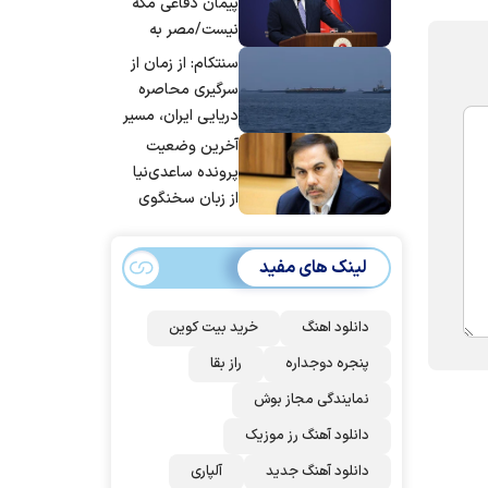
پیمان دفاعی مکه
نیست/مصر به
جمع ترکیه،
سنتکام: از زمان از
عربستان و
سرگیری محاصره
پاکستان می
دریایی ایران، مسیر
پیوندد
بیش از ۵۰ کشتی را
آخرین وضعیت
تغییر داده‌ایم
پرونده ساعدی‌نیا
از زبان سخنگوی
قوه قضاییه
لینک های مفید
دانلود اهنگ
خرید بیت کوین
پنجره دوجداره
راز بقا
نمایندگی مجاز بوش
دانلود آهنگ رز‌ موزیک
دانلود آهنگ جدید
آلپاری