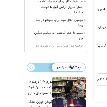
چرا خوانندگان رمان پرفروش "بامداد
خمار" سریال نرگس آبیار را دوست
ردادی را
ندارند؟
دومین اتفاق مهم برای نکونام در یک
روز!
 بازیکن
مسی با جت شخصی در مراسم تدفین
پدر
توصیه‌های طب سنتی برای تقویت مو
کاساپیا
پیشنهاد سردبیر
ک گذاری
تورم ۱۳۰ درصدی
زنده ماندن/ شوک
به سفره‌های خالی
کارگران
فیدان: ایران هدف