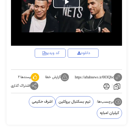
Play
Video
دانلود
کد ویدیو
گزارش خطا
پسندها:
۲
https://aftabnews.ir/003Qbc
اشتراک گذاری
برچسب‌ها:
تیم بسکتبال بروکلین
اشرف حکیمی
کیلیان امباپه