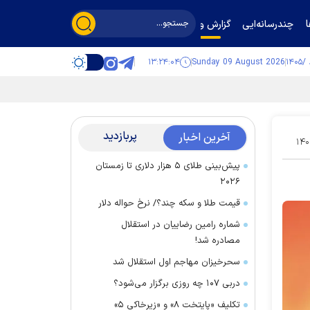
چندرسانه‌ایی
گزارش و گفت‌وگو
۱۳:۲۴:۰۵
Sunday 09 August 2026
پربازدید
آخرین اخبار
۱۴۰
پیش‌بینی طلای ۵ هزار دلاری تا زمستان
۲۰۲۶
قیمت طلا و سکه چند؟/ نرخ حواله دلار
شماره رامین رضاییان در استقلال
مصادره شد!
سحرخیزان مهاجم اول استقلال شد
دربی ۱۰۷ چه روزی برگزار می‌شود؟
تکلیف «پایتخت ۸» و «زیرخاکی ۵»