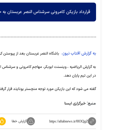
قرارداد بازیکن کامرونی سرشناس النصر عربستان به 
به گزارش آفتاب نیوز،
باشگاه النصر عربستان بعد از پیوستن کری
به گزارش الریاضیه ، وینسنت ابوبکر، مهاجم کامرونی و سرشناس الن
در این تیم پایان دهد.
گفته می شود که این بازیکن مورد توجه منچستر یونایتد قرار گرفت
منبع:
خبرگزاری ایسنا
گزارش خطا
https://aftabnews.ir/003QgZ