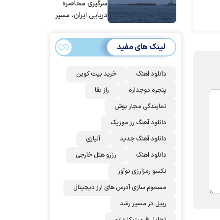
عربستان و
سرگیری محاصره
پاکستان می
دریایی ایران، مسیر
پیوندد
بیش از ۵۰ کشتی را
تغییر داده‌ایم
لینک های مفید
دانلود اهنگ
خرید بیت کوین
پنجره دوجداره
راز بقا
نمایندگی مجاز بوش
دانلود آهنگ رز‌ موزیک
دانلود آهنگ جدید
آلپاری
دانلود اهنگ
رزرو هتل خارجی
نکسو رمزارزی نوآور
مسموم سازی آدرس های ارز دیجیتال
ریپل در مسیر رشد