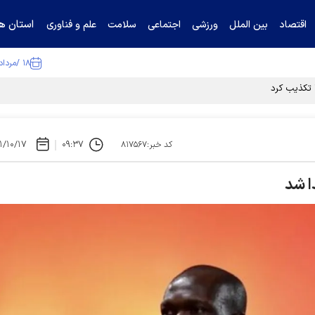
استان ها
اقتصاد
بین الملل
ورزشی
اجتماعی
سلامت
علم و فناوری
۱۸ /مرداد /۱۴۰۵
ا تکذیب کرد
۱/۱۰/۱۷
۰۹:۳۷
کد خبر:۸۱۷۵۶۷
ا شد