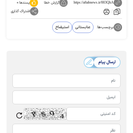
گزارش خطا
پسندها:
۰
https://aftabnews.ir/003QhA
اشتراک گذاری
برچسب‌ها:
عنابستانی
استیضاح
ارسال پیام