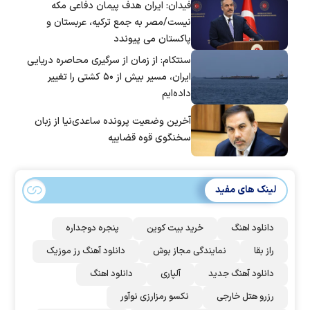
فیدان: ایران هدف پیمان دفاعی مکه
نیست/مصر به جمع ترکیه، عربستان و
پاکستان می پیوندد
سنتکام: از زمان از سرگیری محاصره دریایی
ایران، مسیر بیش از ۵۰ کشتی را تغییر
داده‌ایم
آخرین وضعیت پرونده ساعدی‌نیا از زبان
سخنگوی قوه قضاییه
لینک های مفید
دانلود اهنگ
خرید بیت کوین
پنجره دوجداره
راز بقا
نمایندگی مجاز بوش
دانلود آهنگ رز‌ موزیک
دانلود آهنگ جدید
آلپاری
دانلود اهنگ
رزرو هتل خارجی
نکسو رمزارزی نوآور