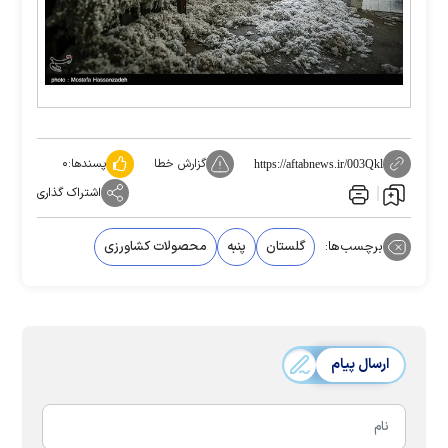
گزارش خطا
پسندها:
۰
https://aftabnews.ir/003Qkl
اشتراک گذاری
برچسب‌ها:
گلستان
پنبه
محصولات کشاورزی
ارسال پیام