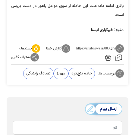
باقری ادامه داد: علت این حادثه از سوی عوامل راهور در دست بررسی
است.
منبع:
خبرگزاری ایسنا
گزارش خطا
پسندها:
۰
https://aftabnews.ir/003Qr9
اشتراک گذاری
برچسب‌ها:
جاده کنج‌کوه
مهریز
تصادف رانندگی
ارسال پیام