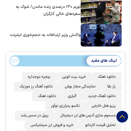
تورم ۱۳۰ درصدی زنده ماندن/ شوک به
سفره‌های خالی کارگران
واکنش وزیر ارتباطات به حجم‌خوری اینترنت
لینک های مفید
دانلود اهنگ
خرید بیت کوین
پنجره دوجداره
راز بقا
نمایندگی مجاز بوش
دانلود آهنگ رز‌ موزیک
دانلود آهنگ جدید
آلپاری
دانلود اهنگ
رزرو هتل خارجی
نکسو رمزارزی نوآور
مسموم سازی آدرس های ارز دیجیتال
ریپل در مسیر رشد
تحلیل قیمت کاردانو
خرید و فروش ارز سینتتیکس