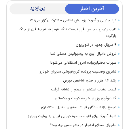
پربازدید
آخرین اخبار
کره جنوبی و آمریکا رزمایش نظامی مشترک برگزار می‌کنند
نایب رئیس مجلس: قرار نیست تنگه هرمز به شرایط قبل از جنگ
بازگردد
۹ سریال جدید در تلویزیون
فروش دانیال ایری به پرسپولیس منتفی شد!
سهراب بختیاری‌زاده امروز استقلالی می‌شود!
تشریح وضعیت پرونده گران‌فروشی مدیران خودرو
رشد ۹۴ هزار واحدی شاخص بورس
قیمت لبنیات استخوان مردم را نشانه گرفت
گفت‌وگوی وزرای خارجه کویت و پاکستان
تجمع بازنشستگان فولاد اصفهان مقابل استانداری
شرط آمریکا برای لغو محاصره دریایی ایران به روایت رویترز
ماجرای صدای انفجار در بندر خمیر چه بود؟