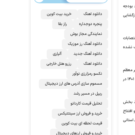
 بودجه
دانلود اهنگ
خرید بیت کوین
زگشایی
پنجره دوجداره
راز بقا
نمایندگی مجاز بوش
نتصابات
دانلود آهنگ رز‌ موزیک
خاب نشده
دانلود آهنگ جدید
آلپاری
دانلود اهنگ
رزرو هتل خارجی
ر معظم
نکسو رمزارزی نوآور
انقلاب همزمان شد. همچنین تاسیس صندوق علوم، تحقیقات و فناوری اقدام دیگری بود که شما نمایندگان مجلس شورای اسلامی در قانون بودجه سال ۱۴۰۱ در
مسموم سازی آدرس های ارز دیجیتال
ریپل در مسیر رشد
سط بخش
تحلیل قیمت کاردانو
ه‌ای تکمیل و افتتاح
خرید و فروش ارز سینتتیکس
سفر‌های استانی
قیمت لحظه ای بیت کوین
خرید و فروش ارزهای دیجیتال