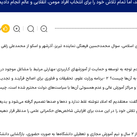
ما تمام تلاش خود را برای انتخاب افراد مومن، انقلابی و عالم انجام دادیم
پ
 اسلامی، سوال محمدحسین فرهنگی نماینده تبریز، آذرشهر و اسکو از محمدعلی زلفی گ
 نماینده تبریز از وزیر علوم آمده است: ۱ -علت عدم توجه به توسعه و حمایـت از آموزشهـای کـاربردی-مهـارتی مرتبط با مشاغل موجود
بی توجهی به تصویب رشته‌های مـورد نیاز و عدم رسمیت دادن به آن‌ها چیست؟ ۲ -برنامه وزارت علوم، تحقیقات و فناوری برای اصالح فرآینـد 
‌ها و مراکز آموزش عالی و عدم همسوئی آن‌ها با سیاست‌های دولت محترم شده است، چی
ت: معتقدیم که املاء ننوشته غلط ندارد و ده‌ها و صد‌ها تصمیم گرفته می‌شود و بدی
تمام تلاش خود را در این مدت برای افزایش شاخص‌های حکمرانی علمی را مدنظر قرار دهیم.
وی با اشاره به دوران کرونا و تعطیلی دانشگاه‌ها یادآور شد: بعد از ۲ سال و نیم آموزش مجازی و تعطیلی دانشگاه‌ها به صورت حضوری، بازگشایی د