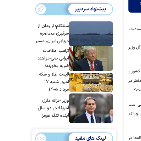
.
پیشنهاد سردبیر
سنتکام: از زمان از
سندها:
۰
سرگیری محاصره
دریایی ایران، مسیر
ل وزیر
بیش از ۵۰ کشتی را
ترامپ: مقامات
تغییر داده‌ایم
ایرانی نمی‌خواهند
ضربه بخورند؛
 در کشور و
می‌خواهند به
قیمت طلا و سکه
و تجدیـدنظر در
توافق برسند
امروز شنبه ۱۷
مرداد ۱۴۰۵
ست؟
وزیر خزانه داری
عی است
آمریکا: در دو سال
 چرا که
آینده تنگه هرمز
بی‌اهمیت خواهد
شد
لینک های مفید
انشگاه‌ها در