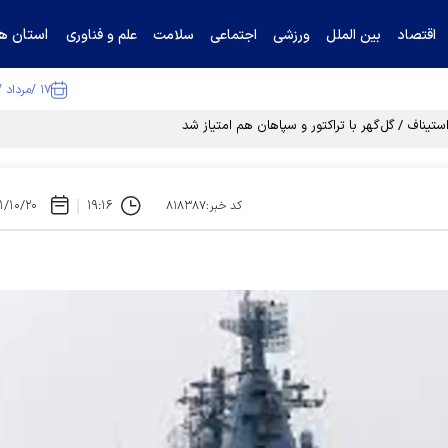
استان ها
اقتصاد
بین الملل
ورزشی
اجتماعی
سلامت
علم و فناوری
۱۷ /مرداد /۱۴۰۵
تیناف / گل‌گهر با تراکتور و سپاهان هم امتیاز شد
۱/۱۰/۲۰
۱۹:۱۶
کد خبر:۸۱۸۳۸۷