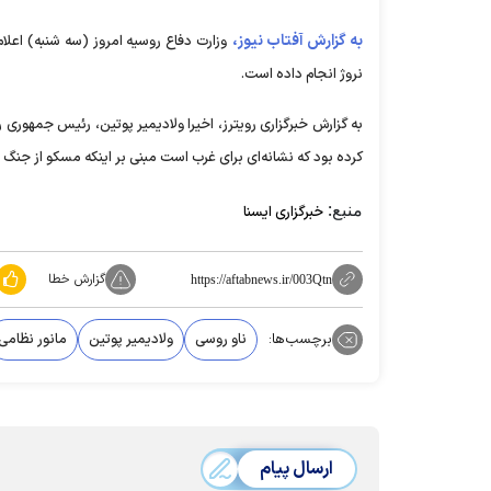
به گزارش آفتاب نیوز،
وزارت دفاع روسیه امروز (سه شنبه) اعلا
نروژ انجام داده است.
به گزارش خبرگزاری رویترز، اخیرا ولادیمیر پوتین، رئیس جمهو
کرده بود که نشانه‌ای برای غرب است مبنی بر اینکه مسکو از جنگ 
منبع:
خبرگزاری ایسنا
گزارش خطا
https://aftabnews.ir/003Qtn
برچسب‌ها:
ناو روسی
ولادیمیر پوتین
مانور نظامی
ارسال پیام