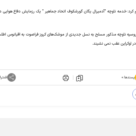
م کرد: خدمه ناوچه "آدمیرال یگان گورشکوف اتحاد جماهیر " یک رزمایش دفاع هوایی در
ری روسیه ناوچه مذکور مسلح به نسل جدیدی از موشک‌های کروز فراصوت به اقیانوس اطلس
در اوکراین عقب نمی نشیند.
پسندها:
۰
اشترا