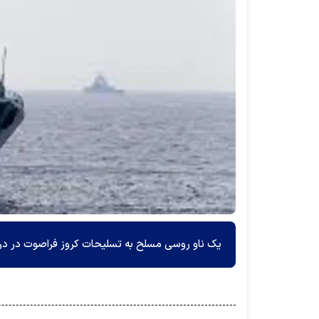
یک ناو روسی مسلح به تسلیحات کروز فراصوت در دریا