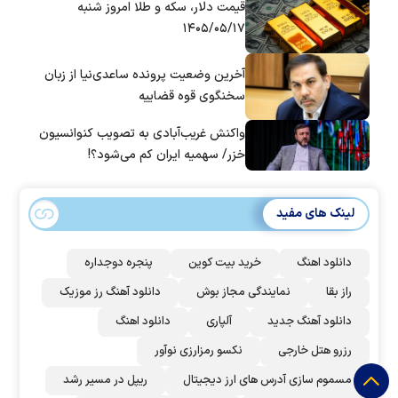
قیمت دلار، سکه و طلا امروز شنبه
۱۴۰۵/۰۵/۱۷
آخرین وضعیت پرونده ساعدی‌نیا از زبان
سخنگوی قوه قضاییه
واکنش غریب‌آبادی به تصویب کنوانسیون
خزر/ سهمیه ایران کم می‌شود؟!
لینک های مفید
دانلود اهنگ
خرید بیت کوین
پنجره دوجداره
راز بقا
نمایندگی مجاز بوش
دانلود آهنگ رز‌ موزیک
دانلود آهنگ جدید
آلپاری
دانلود اهنگ
رزرو هتل خارجی
نکسو رمزارزی نوآور
مسموم سازی آدرس های ارز دیجیتال
ریپل در مسیر رشد